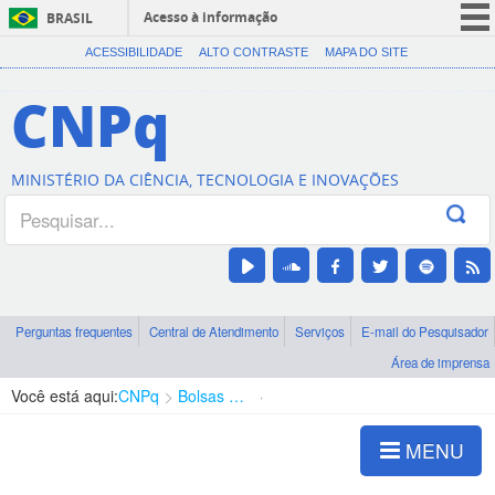
Acesso à informação
BRASIL
CORONAVÍRUS (COVID-19)
ACESSIBILIDADE
ALTO CONTRASTE
MAPA DO SITE
Participe
CNPq
Serviços
Legislação
MINISTÉRIO DA CIÊNCIA, TECNOLOGIA E INOVAÇÕES
Canais
Perguntas frequentes
Central de Atendimento
Serviços
E-mail do Pesquisador
Área de imprensa
Você está aqui:
CNPq
Bolsas e Auxílios Vigentes
Projetos de Pesquisa
MENU