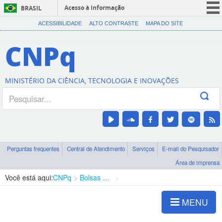
Acesso à informação
BRASIL
CORONAVÍRUS (COVID-19)
ACESSIBILIDADE
ALTO CONTRASTE
MAPA DO SITE
Participe
CNPq
Serviços
Legislação
MINISTÉRIO DA CIÊNCIA, TECNOLOGIA E INOVAÇÕES
Canais
Perguntas frequentes
Central de Atendimento
Serviços
E-mail do Pesquisador
Área de imprensa
Você está aqui:
CNPq
Bolsas e Auxílios Vigentes
Projetos de Pesquisa
MENU