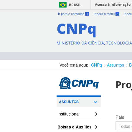
Acesso à informação
BRASIL
Ir para o conteúdo
1
Ir para o menu
2
Ir pa
CNPq
MINISTÉRIO DA CIÊNCIA, TECNOLOGI
Você está aqui:
CNPq
Assuntos
B
Pro
ASSUNTOS
Institucional
País
Bolsas e Auxílios