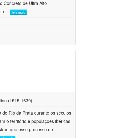
do Concreto de Ultra Alto
 de
...
leia mais
atino (1515-1630)
a do Rio da Prata durante os séculos
 o território e populações ibéricas
nstrou que esse processo de