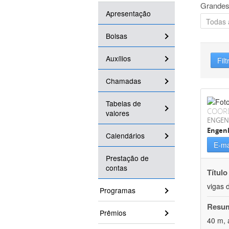
Grandes
Apresentação
Bolsas
Auxílios
Filt
Chamadas
Tabelas de
COOR
valores
ENGEN
Engenh
Calendários
E-ma
Prestação de
contas
Título
vigas 
Programas
Resu
Prêmios
40 m, 