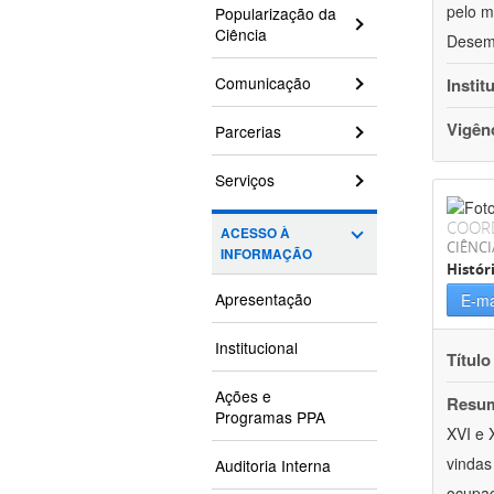
pelo m
Popularização da
Ciência
Desem
Comunicação
Instit
Vigên
Parcerias
Serviços
COOR
ACESSO À
CIÊNC
INFORMAÇÃO
Histór
Apresentação
E-ma
Institucional
Título
Ações e
Resu
Programas PPA
XVI e 
vindas
Auditoria Interna
ocupaç