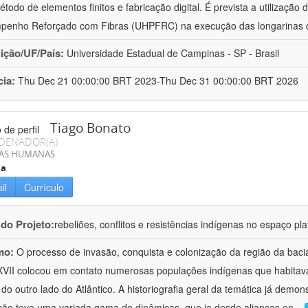
étodo de elementos finitos e fabricação digital. É prevista a utilização 
penho Reforçado com Fibras (UHPFRC) na execução das longarinas
uição/UF/País:
Universidade Estadual de Campinas - SP - Brasil
cia:
Thu Dec 21 00:00:00 BRT 2023-Thu Dec 31 00:00:00 BRT 2026
Tiago Bonato
DENADOR(A)
IAS HUMANAS
ia
il
Currículo
 do Projeto:
rebeliões, conflitos e resistências indígenas no espaço pl
mo:
O processo de invasão, conquista e colonização da região da baci
XVII colocou em contato numerosas populações indígenas que habitavam
 do outro lado do Atlântico. A historiografia geral da temática já demo
ão teve uma variada gama de dinâmicas, que ia desde alianças en
...