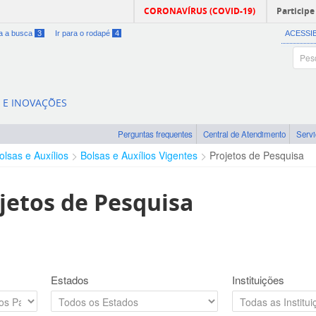
CORONAVÍRUS (COVID-19)
Participe
ra a busca
3
Ir para o rodapé
4
ACESSI
A E INOVAÇÕES
Perguntas frequentes
Central de Atendimento
Serv
olsas e Auxílios
Bolsas e Auxílios Vigentes
Projetos de Pesquisa
jetos de Pesquisa
Estados
Instituições