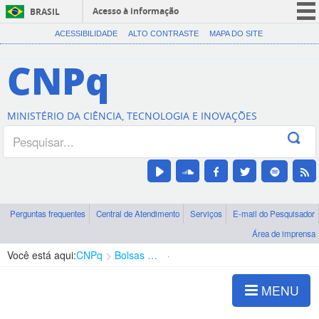
Acesso à informação
BRASIL
CORONAVÍRUS (COVID-19)
ACESSIBILIDADE
ALTO CONTRASTE
MAPA DO SITE
Participe
CNPq
Serviços
Legislação
MINISTÉRIO DA CIÊNCIA, TECNOLOGIA E INOVAÇÕES
Canais
Perguntas frequentes
Central de Atendimento
Serviços
E-mail do Pesquisador
Área de imprensa
Você está aqui:
CNPq
Bolsas e Auxílios Vigentes
Projetos de Pesquisa
MENU