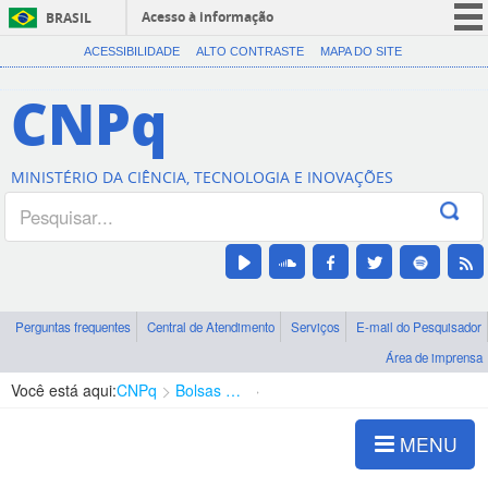
Acesso à informação
BRASIL
CORONAVÍRUS (COVID-19)
ACESSIBILIDADE
ALTO CONTRASTE
MAPA DO SITE
Participe
CNPq
Serviços
Legislação
MINISTÉRIO DA CIÊNCIA, TECNOLOGIA E INOVAÇÕES
Canais
Perguntas frequentes
Central de Atendimento
Serviços
E-mail do Pesquisador
Área de imprensa
Você está aqui:
CNPq
Bolsas e Auxílios Vigentes
Projetos de Pesquisa
MENU