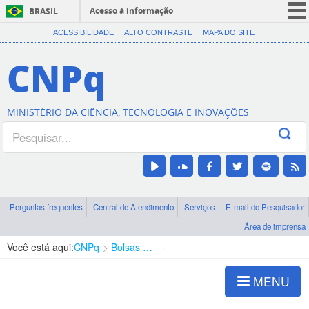
Acesso à informação
BRASIL
CORONAVÍRUS (COVID-19)
ACESSIBILIDADE
ALTO CONTRASTE
MAPA DO SITE
Participe
CNPq
Serviços
Legislação
MINISTÉRIO DA CIÊNCIA, TECNOLOGIA E INOVAÇÕES
Canais
Perguntas frequentes
Central de Atendimento
Serviços
E-mail do Pesquisador
Área de imprensa
Você está aqui:
CNPq
Bolsas e Auxílios Vigentes
Projetos de Pesquisa
MENU