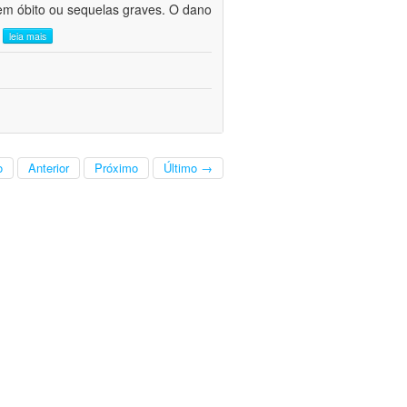
em óbito ou sequelas graves. O dano
.
leia mais
o
Anterior
Próximo
Último →