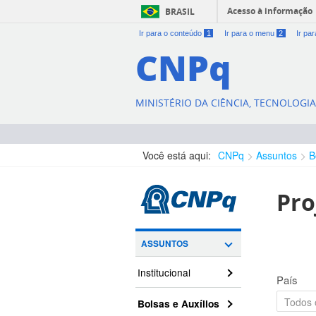
Acesso à informação
BRASIL
Ir para o conteúdo
1
Ir para o menu
2
Ir pa
CNPq
MINISTÉRIO DA CIÊNCIA, TECNOLOGI
Você está aqui:
CNPq
Assuntos
B
Pro
ASSUNTOS
Institucional
País
Bolsas e Auxílios