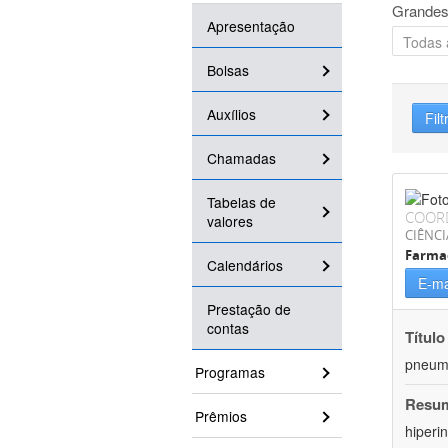
Grandes
Apresentação
Bolsas
Auxílios
Filt
Chamadas
Tabelas de
COOR
valores
CIÊNCI
Farma
Calendários
E-ma
Prestação de
contas
Título
pneumo
Programas
Resu
Prêmios
hiperi