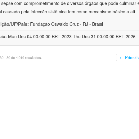
à sepse com comprometimento de diversos órgãos que pode culminar 
al causado pela infecção sistêmica tem como mecanismo básico a ati
..
uição/UF/País:
Fundação Oswaldo Cruz - RJ - Brasil
cia:
Mon Dec 04 00:00:00 BRT 2023-Thu Dec 31 00:00:00 BRT 2026
← Primeir
0 - 30 de 4.019 resultados.