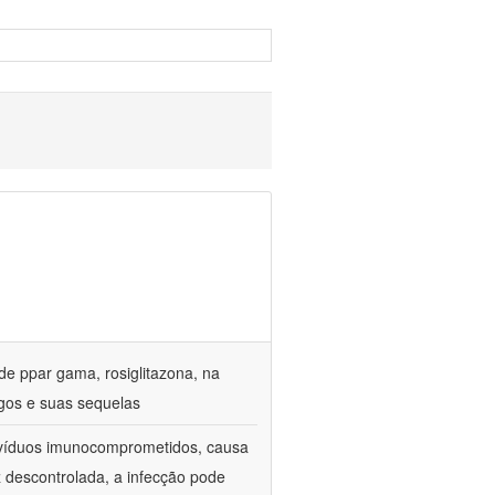
de ppar gama, rosiglitazona, na
gos e suas sequelas
divíduos imunocomprometidos, causa
z descontrolada, a infecção pode