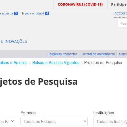
CORONAVÍRUS (COVID-19)
Participe
ra a busca
3
Ir para o rodapé
4
ACESSI
A E INOVAÇÕES
Perguntas frequentes
Central de Atendimento
Serv
olsas e Auxílios
Bolsas e Auxílios Vigentes
Projetos de Pesquisa
jetos de Pesquisa
Estados
Instituições