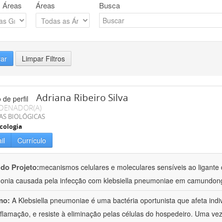
 Áreas
Áreas
Busca
rar
Limpar Filtros
Adriana Ribeiro Silva
DENADOR(A)
AS BIOLÓGICAS
cologia
il
Currículo
 do Projeto:
mecanismos celulares e moleculares sensíveis ao ligante 
nia causada pela infecção com klebsiella pneumoniae em camundon
mo:
A Klebsiella pneumoniae é uma bactéria oportunista que afeta in
nflamação, e resiste à eliminação pelas células do hospedeiro. Uma ve