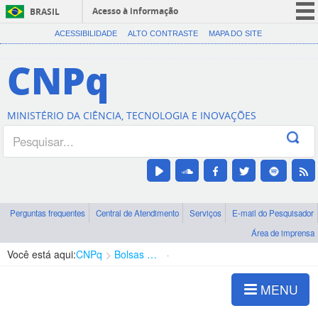
Acesso à informação
BRASIL
CORONAVÍRUS (COVID-19)
ACESSIBILIDADE
ALTO CONTRASTE
MAPA DO SITE
Participe
CNPq
Serviços
Legislação
MINISTÉRIO DA CIÊNCIA, TECNOLOGIA E INOVAÇÕES
Canais
Perguntas frequentes
Central de Atendimento
Serviços
E-mail do Pesquisador
Área de imprensa
Você está aqui:
CNPq
Bolsas e Auxílios Vigentes
Projetos de Pesquisa
MENU