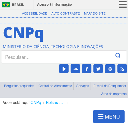
Acesso à informação
BRASIL
CORONAVÍRUS (COVID-19)
ACESSIBILIDADE
ALTO CONTRASTE
MAPA DO SITE
Participe
CNPq
Serviços
Legislação
MINISTÉRIO DA CIÊNCIA, TECNOLOGIA E INOVAÇÕES
Canais
Perguntas frequentes
Central de Atendimento
Serviços
E-mail do Pesquisador
Área de imprensa
Você está aqui:
CNPq
Bolsas e Auxílios Vigentes
Projetos de Pesquisa
MENU