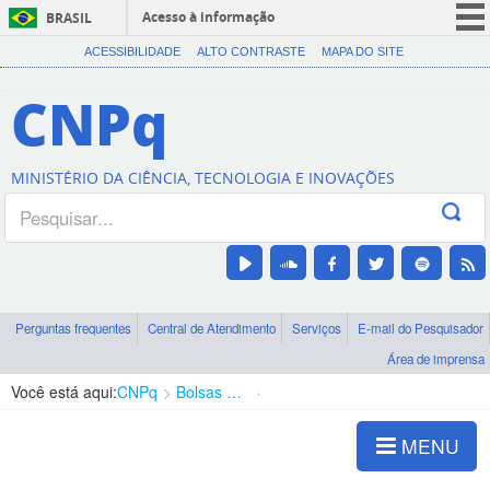
Acesso à informação
BRASIL
CORONAVÍRUS (COVID-19)
ACESSIBILIDADE
ALTO CONTRASTE
MAPA DO SITE
Participe
CNPq
Serviços
Legislação
MINISTÉRIO DA CIÊNCIA, TECNOLOGIA E INOVAÇÕES
Canais
Perguntas frequentes
Central de Atendimento
Serviços
E-mail do Pesquisador
Área de imprensa
Você está aqui:
CNPq
Bolsas e Auxílios Vigentes
Projetos de Pesquisa
MENU