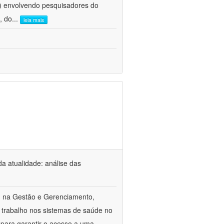
e) envolvendo pesquisadores do
, do
...
leia mais
a atualidade: análise das
m na Gestão e Gerenciamento,
 trabalho nos sistemas de saúde no
 para garantir o acesso a uma