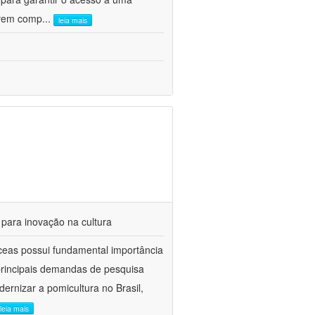
olvem comp
...
leia mais
 para inovação na cultura
ceas possui fundamental importância
 principais demandas de pesquisa
ernizar a pomicultura no Brasil,
leia mais