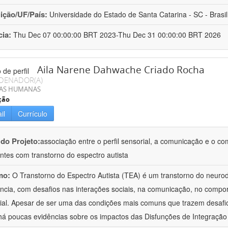
uição/UF/País:
Universidade do Estado de Santa Catarina - SC - Brasil
cia:
Thu Dec 07 00:00:00 BRT 2023-Thu Dec 31 00:00:00 BRT 2026
Aila Narene Dahwache Criado Rocha
DENADOR(A)
IAS HUMANAS
ção
il
Currículo
 do Projeto:
associação entre o perfil sensorial, a comunicação e o c
ntes com transtorno do espectro autista
mo:
O Transtorno do Espectro Autista (TEA) é um transtorno do neur
ância, com desafios nas interações sociais, na comunicação, no comp
ial. Apesar de ser uma das condições mais comuns que trazem desafios
há poucas evidências sobre os impactos das Disfunções de Integraçã