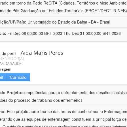
urado em torno da Rede ReCITA (Cidades, Territórios e Meio Ambient
ma de Pós-Graduação em Estudos Territoriais (PROET/DECT I/UNEB)
uição/UF/País:
Universidade do Estado da Bahia - BA - Brasil
cia:
Fri Dec 08 00:00:00 BRT 2023-Thu Dec 31 00:00:00 BRT 2026
Aida Maris Peres
DENADOR(A)
AS DA SAÚDE
magem
il
Currículo
 do Projeto:
competências para o enfrentamento dos desafios sociais d
ões do processo de trabalho dos enfermeiros
mo:
Este projeto aproxima-se das áreas de conhecimento Enfermage
erando que as equipes de enfermagem constituem a principal força de
 O cuidado prestado por esses profissionais parte dos pilares básicos