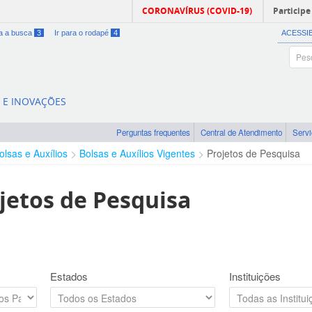
CORONAVÍRUS (COVID-19)
Participe
ra a busca
3
Ir para o rodapé
4
ACESSI
A E INOVAÇÕES
Perguntas frequentes
Central de Atendimento
Serv
olsas e Auxílios
Bolsas e Auxílios Vigentes
Projetos de Pesquisa
jetos de Pesquisa
Estados
Instituições