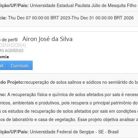
uição/UF/País:
Universidade Estadual Paulista Júlio de Mesquita Filho -
cia:
Thu Dec 07 00:00:00 BRT 2023-Thu Dec 31 00:00:00 BRT 2026
Airon José da Silva
DENADOR(A)
AS AGRÁRIAS
omia
il
Currículo
 do Projeto:
recuperação de solos salinos e sódicos no semiárido do br
mo:
A recuperação física e química de solos afetados por sais é neces
icos, ambientais e produtivos, pois recupera o principal patrimônio do 
 os estudos de recuperação de solos afetados por sais em condições d
hos de laboratório e casa de vegetação. Esse projeto objetiva analisar 
uição/UF/País:
Universidade Federal de Sergipe - SE - Brasil