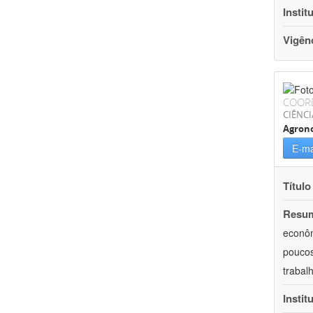
Instit
Vigên
COOR
CIÊNCI
Agron
E-ma
Título
Resu
econôm
poucos
trabal
Instit