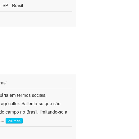
 SP - Brasil
asil
sária em termos sociais,
agricultor. Salienta-se que são
e campo no Brasil, limitando-se a
a
...
leia mais