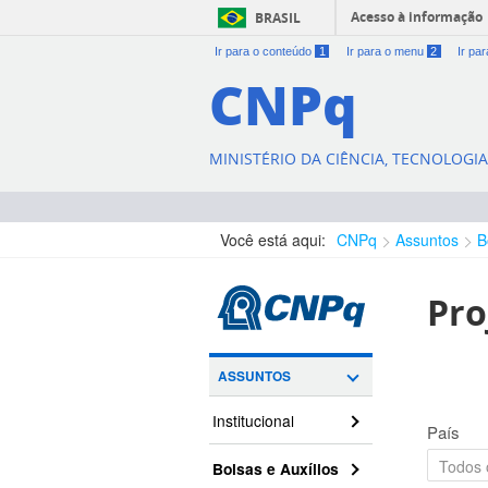
Acesso à informação
BRASIL
Ir para o conteúdo
1
Ir para o menu
2
Ir pa
CNPq
MINISTÉRIO DA CIÊNCIA, TECNOLOGI
Você está aqui:
CNPq
Assuntos
B
Pro
ASSUNTOS
Institucional
País
Bolsas e Auxílios