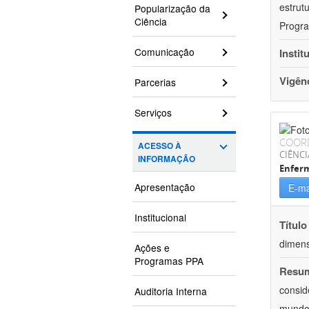
estrut
Popularização da
Ciência
Progra
Comunicação
Instit
Vigên
Parcerias
Serviços
COOR
ACESSO À
CIÊNCI
INFORMAÇÃO
Enfer
Apresentação
E-ma
Institucional
Título
dimens
Ações e
Programas PPA
Resu
consid
Auditoria Interna
mundo.