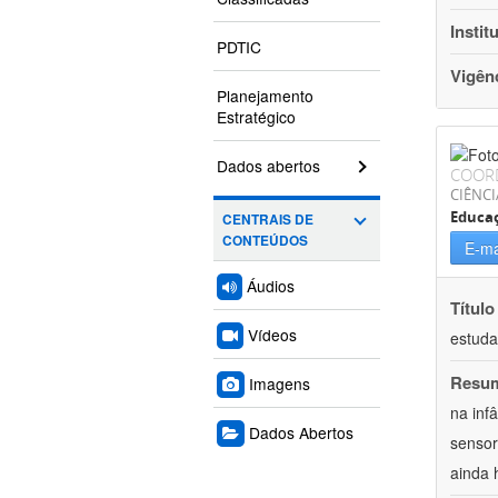
Instit
PDTIC
Vigên
Planejamento
Estratégico
Dados abertos
COOR
CIÊNC
Educa
CENTRAIS DE
CONTEÚDOS
E-ma
Áudios
Título
Vídeos
estuda
Resu
Imagens
na inf
Dados Abertos
sensor
ainda 