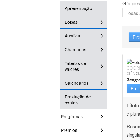
Grandes
Apresentação
Bolsas
Auxílios
Filt
Chamadas
Tabelas de
COOR
valores
CIÊNC
Geogra
Calendários
E-ma
Prestação de
contas
Título
e plur
Programas
Resu
Prêmios
singul