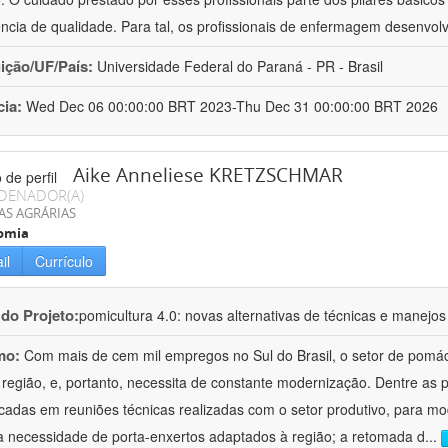
ência de qualidade. Para tal, os profissionais de enfermagem desenv
uição/UF/País:
Universidade Federal do Paraná - PR - Brasil
cia:
Wed Dec 06 00:00:00 BRT 2023-Thu Dec 31 00:00:00 BRT 2026
Aike Anneliese KRETZSCHMAR
DENADOR(A)
AS AGRÁRIAS
omia
il
Currículo
 do Projeto:
pomicultura 4.0: novas alternativas de técnicas e manejos
mo:
Com mais de cem mil empregos no Sul do Brasil, o setor de pomá
 região, e, portanto, necessita de constante modernização. Dentre as
ficadas em reuniões técnicas realizadas com o setor produtivo, para mod
a necessidade de porta-enxertos adaptados à região; a retomada d
...