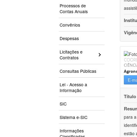
Processos de
assist
Contas Anuais
Instit
Convênios
Vigên
Despesas
Licitações e
Contratos
COOR
CIÊNCI
Consultas Públicas
Agron
E-ma
Lei - Acesso a
Informação
Título
SIC
Resu
para a
Sistema e-SIC
identi
Informações
estão 
Classificadas