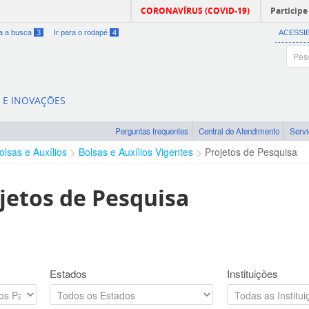
CORONAVÍRUS (COVID-19)
Participe
ra a busca
3
Ir para o rodapé
4
ACESSI
A E INOVAÇÕES
Perguntas frequentes
Central de Atendimento
Serv
olsas e Auxílios
Bolsas e Auxílios Vigentes
Projetos de Pesquisa
jetos de Pesquisa
Estados
Instituições