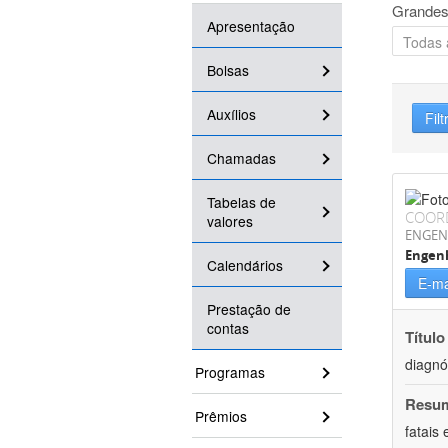
Grandes
Apresentação
Bolsas
Auxílios
Filt
Chamadas
Tabelas de
COOR
valores
ENGEN
Engenh
Calendários
E-ma
Prestação de
contas
Título
diagnó
Programas
Resu
Prêmios
fatais