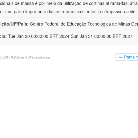
acionais de massa é por meio da utilização de cortinas atirantadas, atr
o. Uma parte importante das estruturas existentes já ultrapassou a vid
.
uição/UF/País:
Centro Federal de Educação Tecnológica de Minas Gera
cia:
Tue Jan 30 00:00:00 BRT 2024-Sun Jan 31 00:00:00 BRT 2027
← Primeir
.809 - 3.809 de 4.019 resultados.