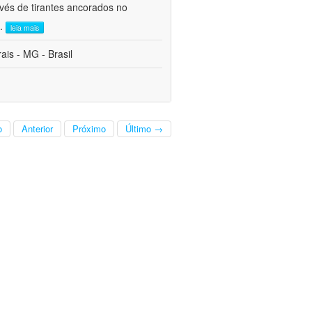
avés de tirantes ancorados no
..
leia mais
is - MG - Brasil
o
Anterior
Próximo
Último →