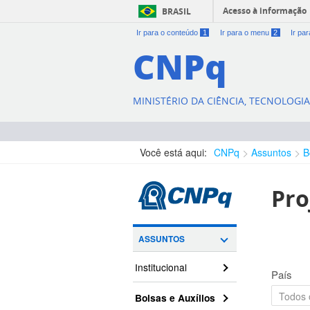
Acesso à informação
BRASIL
Ir para o conteúdo
1
Ir para o menu
2
Ir pa
CNPq
MINISTÉRIO DA CIÊNCIA, TECNOLOGI
Você está aqui:
CNPq
Assuntos
B
Pro
ASSUNTOS
Institucional
País
Bolsas e Auxílios