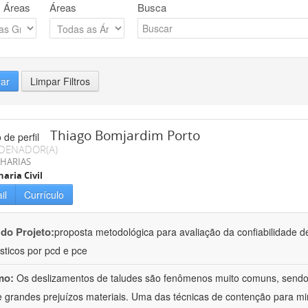
 Áreas
Áreas
Busca
rar
Limpar Filtros
Thiago Bomjardim Porto
DENADOR(A)
HARIAS
aria Civil
il
Currículo
 do Projeto:
proposta metodológica para avaliação da confiabilidade d
sticos por pcd e pce
mo:
Os deslizamentos de taludes são fenômenos muito comuns, sendo
 e grandes prejuízos materiais. Uma das técnicas de contenção para 