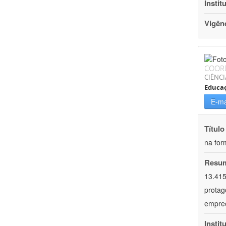
Instit
Vigên
COOR
CIÊNC
Educa
E-ma
Título
na for
Resu
13.415
protag
empree
Instit