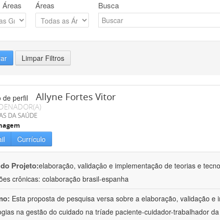
 Áreas
Áreas
Busca
rar
Limpar Filtros
Allyne Fortes Vitor
DENADOR(A)
AS DA SAÚDE
magem
il
Currículo
 do Projeto:
elaboração, validaçâo e implementação de teorias e tecn
ões crônicas: colaboração brasil-espanha
mo:
Esta proposta de pesquisa versa sobre a elaboração, validação e 
ogias na gestão do cuidado na tríade paciente-cuidador-trabalhador 