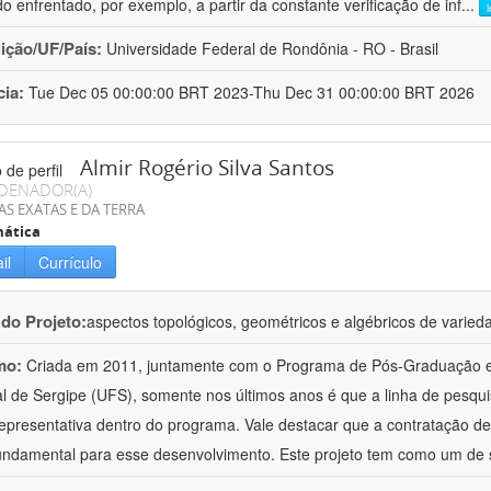
do enfrentado, por exemplo, a partir da constante verificação de inf
...
uição/UF/País:
Universidade Federal de Rondônia - RO - Brasil
cia:
Tue Dec 05 00:00:00 BRT 2023-Thu Dec 31 00:00:00 BRT 2026
Almir Rogério Silva Santos
DENADOR(A)
AS EXATAS E DA TERRA
ática
il
Currículo
 do Projeto:
aspectos topológicos, geométricos e algébricos de varieda
mo:
Criada em 2011, juntamente com o Programa de Pós-Graduação 
l de Sergipe (UFS), somente nos últimos anos é que a linha de pesqu
representativa dentro do programa. Vale destacar que a contratação d
fundamental para esse desenvolvimento. Este projeto tem como um de