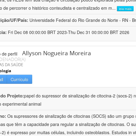
co de percorrer o histórico conteudista e centralizado em m
...
leia mais
uição/UF/País:
Universidade Federal do Rio Grande do Norte - RN - Br
cia:
Fri Dec 08 00:00:00 BRT 2023-Thu Dec 31 00:00:00 BRT 2026
Allyson Nogueira Moreira
DENADOR(A)
AS DA SAÚDE
ologia
il
Currículo
 do Projeto:
papel do supressor de sinalização de citocina-2 (socs-2)
 experimental animal
mo:
Os supressores de sinalização de citocinas (SOCS) são um grupo
nas que têm a capacidade para regular a sinalização de citocinas. O su
2) é expresso por muitas células, incluindo osteoblastos. Estudos in 