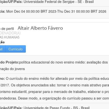
uição/UF/País:
Universidade Federal de Sergipe - SE - Brasil
cia:
Mon Dec 04 00:00:00 BRT 2023-Thu Dec 31 00:00:00 BRT 2026
Altair Alberto Fávero
DENADOR(A)
IAS HUMANAS
ção
il
Currículo
 do Projeto:
política educacional do novo ensino médio: avaliação dos
mação do jovens
mo:
O currículo do ensino médio for alterado por meio da política educa
/2017. Os objetivos anunciados são: tornar o ensino mais atrativo par
onismo estudantil, preparar para o mercado de trabalho, elaborar o pro
ndedoras. Desse modo, a organização do currículo passou a ser co
uição/UF/País:
Universidade de Passo Fundo - RS - Brasil