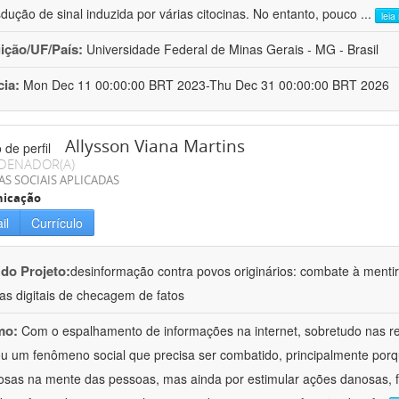
sdução de sinal induzida por várias citocinas. No entanto, pouco
...
leia
uição/UF/País:
Universidade Federal de Minas Gerais - MG - Brasil
cia:
Mon Dec 11 00:00:00 BRT 2023-Thu Dec 31 00:00:00 BRT 2026
Allysson Viana Martins
DENADOR(A)
AS SOCIAIS APLICADAS
icação
il
Currículo
 do Projeto:
desinformação contra povos originários: combate à mentir
as digitais de checagem de fatos
mo:
Com o espalhamento de informações na internet, sobretudo nas re
u um fenômeno social que precisa ser combatido, principalmente porq
osas na mente das pessoas, mas ainda por estimular ações danosas, f