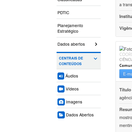
a tran
PDTIC
Instit
Planejamento
Vigên
Estratégico
Dados abertos
COOR
CENTRAIS DE
CIÊNCI
CONTEÚDOS
Comun
E-ma
Áudios
Vídeos
Título
agênci
Imagens
Resu
Dados Abertos
mostro
mentir