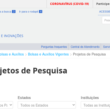
CORONAVÍRUS (COVID-19)
Participe
ra a busca
3
Ir para o rodapé
4
ACESSI
A E INOVAÇÕES
Perguntas frequentes
Central de Atendimento
Serv
olsas e Auxílios
Bolsas e Auxílios Vigentes
Projetos de Pesquisa
jetos de Pesquisa
Estados
Instituições