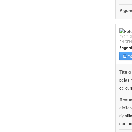
Vigên
COOR
ENGEN
Engenh
E-ma
Título
pelas 
de curi
Resu
efeito
signif
que po