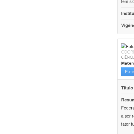
tem si
Instit
Vigên
COOR
CIÊNCI
Matem
E-ma
Título
Resu
Federa
a ser 
fator 