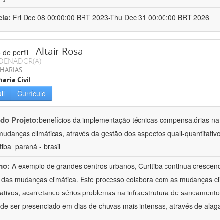
cia:
Fri Dec 08 00:00:00 BRT 2023-Thu Dec 31 00:00:00 BRT 2026
Altair Rosa
DENADOR(A)
HARIAS
aria Civil
il
Currículo
 do Projeto:
benefícios da implementação técnicas compensatórias n
mudanças climáticas, através da gestão dos aspectos quali-quantitati
tiba  paraná - brasil
mo:
A exemplo de grandes centros urbanos, Curitiba continua crescen
s das mudanças climática. Este processo colabora com as mudanças cl
icativos, acarretando sérios problemas na infraestrutura de saneamen
de ser presenciado em dias de chuvas mais intensas, através de ala