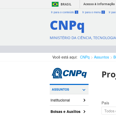
Acesso à informação
BRASIL
Ir para o conteúdo
1
Ir para o menu
2
Ir pa
CNPq
MINISTÉRIO DA CIÊNCIA, TECNOLOGI
Você está aqui:
CNPq
Assuntos
B
Pro
ASSUNTOS
Institucional
País
Bolsas e Auxílios