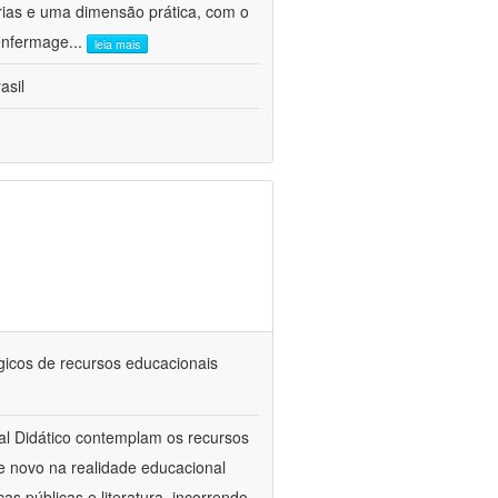
rias e uma dimensão prática, com o
 enfermage
...
leia mais
asil
icos de recursos educacionais
al Didático contemplam os recursos
e novo na realidade educacional
as públicas e literatura, incorrendo