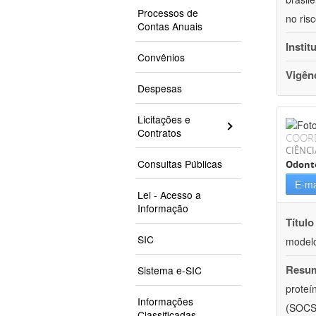
Processos de
no ris
Contas Anuais
Instit
Convênios
Vigên
Despesas
Licitações e
Contratos
COOR
CIÊNCI
Consultas Públicas
Odont
E-ma
Lei - Acesso a
Informação
Título
SIC
modelo
Resu
Sistema e-SIC
proteí
Informações
(SOCS-
Classificadas