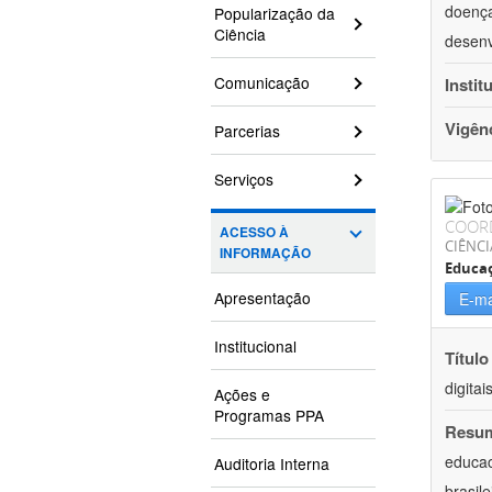
doença
Popularização da
Ciência
desenv
Comunicação
Instit
Vigên
Parcerias
Serviços
COOR
ACESSO À
CIÊNC
INFORMAÇÃO
Educa
Apresentação
E-ma
Institucional
Título
digita
Ações e
Programas PPA
Resu
educac
Auditoria Interna
brasil