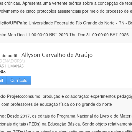
s crônicas. Apresenta uma vertente teórica sobre a concepção de teo
olvimento de cinco protocolos assistenciais por meio do processo de
uição/UF/País:
Universidade Federal do Rio Grande do Norte - RN - Br
cia:
Mon Dec 11 00:00:00 BRT 2023-Thu Dec 31 00:00:00 BRT 2026
Allyson Carvalho de Araújo
DENADOR(A)
IAS HUMANAS
ção
il
Currículo
 do Projeto:
consumo, produção e colaboração: experimentos pedagóg
is com professores de educação física do rio grande do norte
mo:
Desde 2017, os editais do Programa Nacional do Livro e do Materi
ionais digitais (REDs) na Educação Básica. Sendo objeto relativament
eira, os REDs têm sua criação e circulação pouco explorada pelas polític