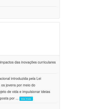
 impactos das inovações curriculares
cional introduzida pela Lei
a os jovens por meio do
jeto de vida e impulsionar ideias
mposta por
...
leia mais