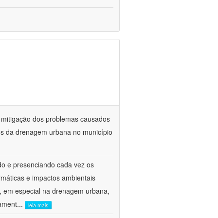
a mitigação dos problemas causados
vos da drenagem urbana no município
do e presenciando cada vez os
imáticas e impactos ambientais
to, em especial na drenagem urbana,
gament
...
leia mais