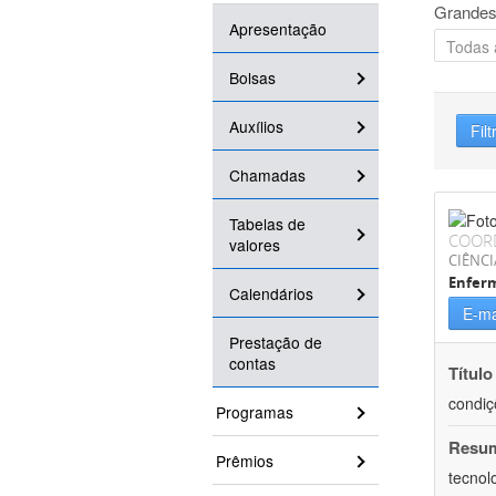
Grandes
Apresentação
Bolsas
Auxílios
Filt
Chamadas
Tabelas de
COOR
valores
CIÊNCI
Enfer
Calendários
E-ma
Prestação de
contas
Título
condiç
Programas
Resu
Prêmios
tecnol