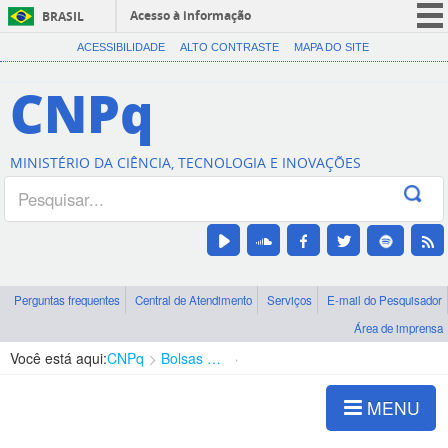
Acesso à informação
BRASIL
CORONAVÍRUS (COVID-19)
ACESSIBILIDADE
ALTO CONTRASTE
MAPA DO SITE
Participe
CNPq
Serviços
Legislação
MINISTÉRIO DA CIÊNCIA, TECNOLOGIA E INOVAÇÕES
Canais
Perguntas frequentes
Central de Atendimento
Serviços
E-mail do Pesquisador
Área de imprensa
Você está aqui:
CNPq
Bolsas e Auxílios Vigentes
Projetos de Pesquisa
MENU