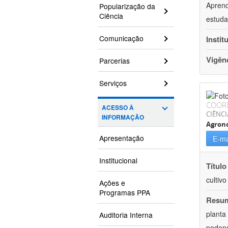
Aprend
Popularização da
Ciência
estuda
Comunicação
Instit
Vigên
Parcerias
Serviços
COOR
ACESSO À
CIÊNCI
INFORMAÇÃO
Agron
Apresentação
E-ma
Institucional
Título
cultiv
Ações e
Programas PPA
Resu
planta
Auditoria Interna
podend