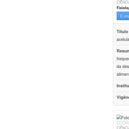
CIÊNCI
Fisiolo
E-ma
Título
acelul
Resu
freque
da des
alimen
Instit
Vigên
COOR
CIÊNCI