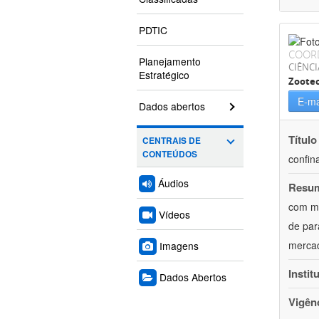
PDTIC
COOR
Planejamento
CIÊNCI
Estratégico
Zoote
E-ma
Dados abertos
Título
CENTRAIS DE
CONTEÚDOS
confin
Áudios
Resu
com mú
Vídeos
de par
mercad
Imagens
Instit
Dados Abertos
Vigên