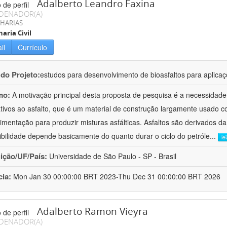
Adalberto Leandro Faxina
DENADOR(A)
HARIAS
aria Civil
il
Currículo
 do Projeto:
estudos para desenvolvimento de bioasfaltos para aplic
mo:
A motivação principal desta proposta de pesquisa é a necessidade
ativos ao asfalto, que é um material de construção largamente usado 
imentação para produzir misturas asfálticas. Asfaltos são derivados da
ibilidade depende basicamente do quanto durar o ciclo do petróle
...
le
uição/UF/País:
Universidade de São Paulo - SP - Brasil
cia:
Mon Jan 30 00:00:00 BRT 2023-Thu Dec 31 00:00:00 BRT 2026
Adalberto Ramon Vieyra
DENADOR(A)