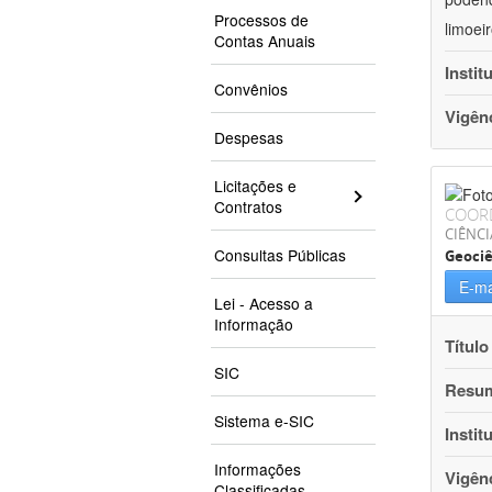
Processos de
limoei
Contas Anuais
Instit
Convênios
Vigên
Despesas
Licitações e
Contratos
COOR
CIÊNCI
Consultas Públicas
Geociê
E-ma
Lei - Acesso a
Informação
Título
SIC
Resu
Sistema e-SIC
Instit
Informações
Vigên
Classificadas