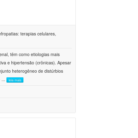
ropatias: terapias celulares,
enal, têm como etiologias mais
iva e hipertensão (crônicas). Apesar
junto heterogêneo de distúrbios
e
...
leia mais