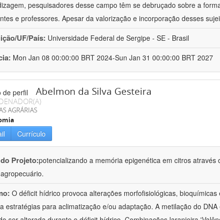
izagem, pesquisadores desse campo têm se debruçado sobre a formaç
ntes e professores. Apesar da valorização e incorporação desses sujei
uição/UF/País:
Universidade Federal de Sergipe - SE - Brasil
cia:
Mon Jan 08 00:00:00 BRT 2024-Sun Jan 31 00:00:00 BRT 2027
Abelmon da Silva Gesteira
DENADOR(A)
AS AGRÁRIAS
omia
il
Currículo
 do Projeto:
potencializando a memória epigenética em citros através d
o agropecuário.
mo:
O déficit hídrico provoca alterações morfofisiológicas, bioquímica
 a estratégias para aclimatização e/ou adaptação. A metilação do DNA 
o ser alterada durante o déficit hídrico. Combinações laranjeira 'Valên