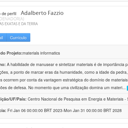
Adalberto Fazzio
DENADOR(A)
AS EXATAS E DA TERRA
il
Currículo
 do Projeto:
materials informatics
mo:
A habilidade de manusear e sintetizar materiais é de importância 
zações, a ponto de marcar eras da humanidade, como a idade da pedra, 
es ocorrem por conta da vantagem estratégica do domínio de materiais,
ções de defesa. No momento que uma civilização domina um materi
...
uição/UF/País:
Centro Nacional de Pesquisa em Energia e Materiais - S
cia:
Fri Jan 06 00:00:00 BRT 2023-Mon Jan 31 00:00:00 BRT 2028