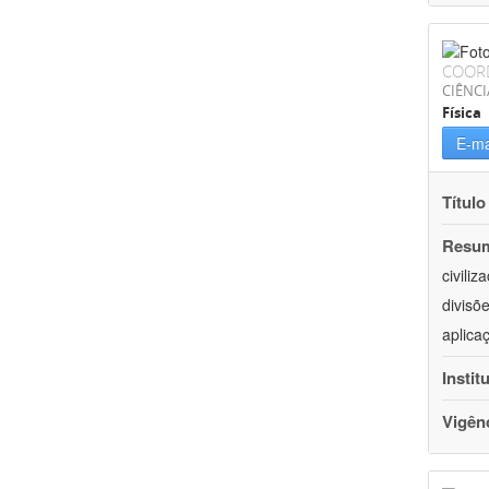
COOR
CIÊNCI
Física
E-ma
Título
Resu
civili
divisõ
aplica
Instit
Vigên