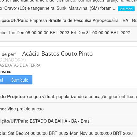
ro 'Cravo' (LC) e tangerineira 'Sunki Maravilha' (SM) foram
...
leia mais
uição/UF/País:
Empresa Brasileira de Pesquisa Agropecuária - BA - Bra
cia:
Tue Dec 05 00:00:00 BRT 2023-Fri Dec 31 00:00:00 BRT 2027
Acácia Bastos Couto Pinto
DENADOR(A)
AS EXATAS E DA TERRA
ncias
il
Currículo
 do Projeto:
expogeo virtual: popularizando a educação geocientífica a
mo:
Vide projeto anexo
uição/UF/País:
ESTADO DA BAHIA - BA - Brasil
cia:
Sat Dec 24 00:00:00 BRT 2022-Mon Nov 30 00:00:00 BRT 2026