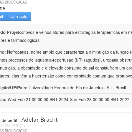
AS BIOLÓGICAS
gia
il
Currículo
 do Projeto:
novos e velhos atores para estratégias terapêuticas em nef
ares e farmacológicas
mo:
Nefropatias, nome amplo que caracteriza a diminuição da função r
ntes processos de isquemia-reperfusão (I/R) (agudos), uropatia obstrut
nutrição, a obesidade e o elevado consumo de sal constituírem um con
tares, elas têm a hipertensão como comorbidade comum que promov
uição/UF/País:
Universidade Federal do Rio de Janeiro - RJ - Brasil
cia:
Wed Feb 21 00:00:00 BRT 2024-Sun Feb 28 00:00:00 BRT 2027
Adelar Bracht
DENADOR(A)
AS BIOLÓGICAS