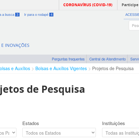
CORONAVÍRUS (COVID-19)
Participe
ra a busca
3
Ir para o rodapé
4
ACESSI
A E INOVAÇÕES
Perguntas frequentes
Central de Atendimento
Serv
olsas e Auxílios
Bolsas e Auxílios Vigentes
Projetos de Pesquisa
jetos de Pesquisa
Estados
Instituições