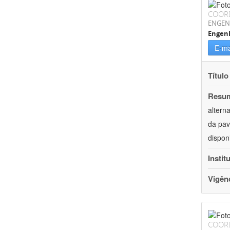
COOR
ENGEN
Engenh
E-ma
Título
Resu
altern
da pav
dispon
Instit
Vigên
COOR