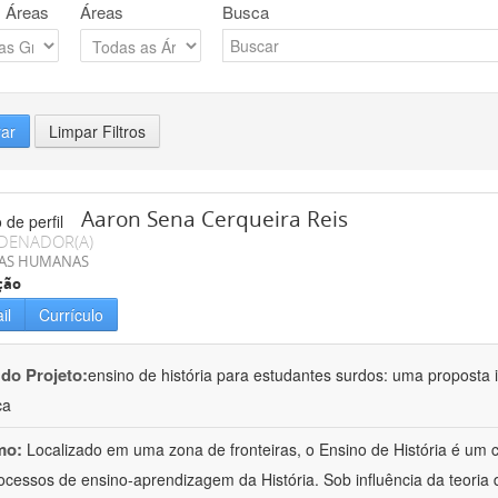
 Áreas
Áreas
Busca
rar
Limpar Filtros
Aaron Sena Cerqueira Reis
DENADOR(A)
IAS HUMANAS
ção
il
Currículo
 do Projeto:
ensino de história para estudantes surdos: uma proposta i
ca
mo:
Localizado em uma zona de fronteiras, o Ensino de História é um
ocessos de ensino-aprendizagem da História. Sob influência da teoria d