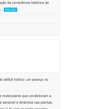
ão da consciência histórica de
...
leia mais
o déficit hídrico: um avanço no
s e moleculares que condicionam a
é sensível e dinâmica nas plantas,
cia' (LA) com os porta-enxertos