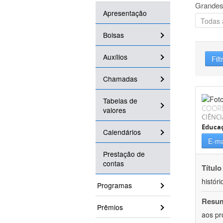
Grandes
Apresentação
Bolsas
Auxílios
Filt
Chamadas
Tabelas de
COOR
valores
CIÊNC
Educa
Calendários
E-ma
Prestação de
contas
Título
históri
Programas
Resu
Prêmios
aos pr