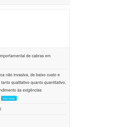
o comportamental de cabras em
ca não invasiva, de baixo custo e
tanto qualitativo quanto quantitativo,
ndimento às exigências
.
leia mais
l