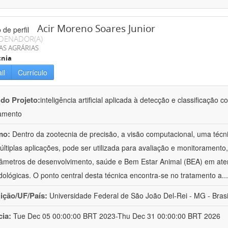
Acir Moreno Soares Junior
DENADOR(A)
AS AGRÁRIAS
cnia
il
Currículo
 do Projeto:
inteligência artificial aplicada à detecção e classificaçã
amento
mo:
Dentro da zootecnia de precisão, a visão computacional, uma técni
ltiplas aplicações, pode ser utilizada para avaliação e monitoramento, 
âmetros de desenvolvimento, saúde e Bem Estar Animal (BEA) em ate
ológicas. O ponto central desta técnica encontra-se no tratamento a
..
uição/UF/País:
Universidade Federal de São João Del-Rei - MG - Brasi
cia:
Tue Dec 05 00:00:00 BRT 2023-Thu Dec 31 00:00:00 BRT 2026