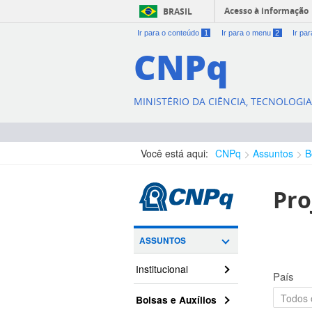
Acesso à informação
BRASIL
Ir para o conteúdo
1
Ir para o menu
2
Ir pa
CNPq
MINISTÉRIO DA CIÊNCIA, TECNOLOGI
Você está aqui:
CNPq
Assuntos
B
Pro
ASSUNTOS
Institucional
País
Bolsas e Auxílios