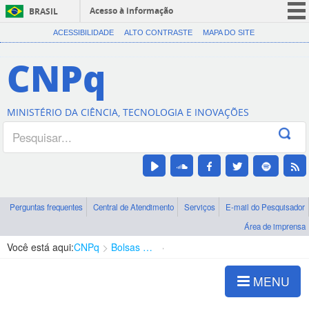
Acesso à informação
BRASIL
CORONAVÍRUS (COVID-19)
ACESSIBILIDADE
ALTO CONTRASTE
MAPA DO SITE
Participe
CNPq
Serviços
Legislação
MINISTÉRIO DA CIÊNCIA, TECNOLOGIA E INOVAÇÕES
Canais
Perguntas frequentes
Central de Atendimento
Serviços
E-mail do Pesquisador
Área de imprensa
Você está aqui:
CNPq
Bolsas e Auxílios Vigentes
Projetos de Pesquisa
MENU