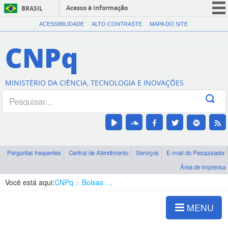
Acesso à informação
BRASIL
CORONAVÍRUS (COVID-19)
ACESSIBILIDADE
ALTO CONTRASTE
MAPA DO SITE
Participe
CNPq
Serviços
Legislação
MINISTÉRIO DA CIÊNCIA, TECNOLOGIA E INOVAÇÕES
Canais
Perguntas frequentes
Central de Atendimento
Serviços
E-mail do Pesquisador
Área de imprensa
Você está aqui:
CNPq
Bolsas e Auxílios Vigentes
Projetos de Pesquisa
MENU