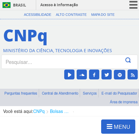
Acesso à informação
BRASIL
CORONAVÍRUS (COVID-19)
ACESSIBILIDADE
ALTO CONTRASTE
MAPA DO SITE
Participe
CNPq
Serviços
Legislação
MINISTÉRIO DA CIÊNCIA, TECNOLOGIA E INOVAÇÕES
Canais
Perguntas frequentes
Central de Atendimento
Serviços
E-mail do Pesquisador
Área de imprensa
Você está aqui:
CNPq
Bolsas e Auxílios Vigentes
Projetos de Pesquisa
MENU