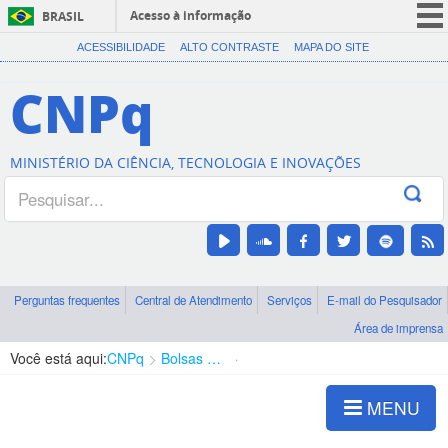
Acesso à informação
BRASIL
CORONAVÍRUS (COVID-19)
ACESSIBILIDADE
ALTO CONTRASTE
MAPA DO SITE
Participe
CNPq
Serviços
Legislação
MINISTÉRIO DA CIÊNCIA, TECNOLOGIA E INOVAÇÕES
Canais
Perguntas frequentes
Central de Atendimento
Serviços
E-mail do Pesquisador
Área de imprensa
Você está aqui:
CNPq
Bolsas e Auxílios Vigentes
Projetos de Pesquisa
MENU