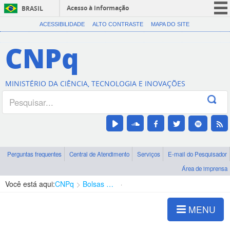
Acesso à informação
BRASIL
CORONAVÍRUS (COVID-19)
ACESSIBILIDADE
ALTO CONTRASTE
MAPA DO SITE
Participe
CNPq
Serviços
Legislação
MINISTÉRIO DA CIÊNCIA, TECNOLOGIA E INOVAÇÕES
Canais
Perguntas frequentes
Central de Atendimento
Serviços
E-mail do Pesquisador
Área de imprensa
Você está aqui:
CNPq
Bolsas e Auxílios Vigentes
Projetos de Pesquisa
MENU