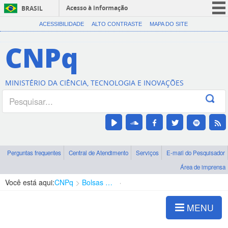
Acesso à informação
BRASIL
CORONAVÍRUS (COVID-19)
ACESSIBILIDADE
ALTO CONTRASTE
MAPA DO SITE
Participe
CNPq
Serviços
Legislação
MINISTÉRIO DA CIÊNCIA, TECNOLOGIA E INOVAÇÕES
Canais
Perguntas frequentes
Central de Atendimento
Serviços
E-mail do Pesquisador
Área de imprensa
Você está aqui:
CNPq
Bolsas e Auxílios Vigentes
Projetos de Pesquisa
MENU