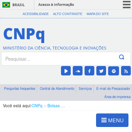
Acesso à informação
BRASIL
CORONAVÍRUS (COVID-19)
ACESSIBILIDADE
ALTO CONTRASTE
MAPA DO SITE
Participe
CNPq
Serviços
Legislação
MINISTÉRIO DA CIÊNCIA, TECNOLOGIA E INOVAÇÕES
Canais
Perguntas frequentes
Central de Atendimento
Serviços
E-mail do Pesquisador
Área de imprensa
Você está aqui:
CNPq
Bolsas e Auxílios Vigentes
Projetos de Pesquisa
MENU