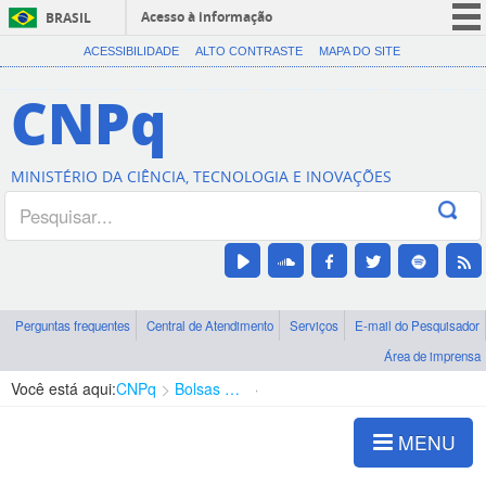
Acesso à informação
BRASIL
CORONAVÍRUS (COVID-19)
ACESSIBILIDADE
ALTO CONTRASTE
MAPA DO SITE
Participe
CNPq
Serviços
Legislação
MINISTÉRIO DA CIÊNCIA, TECNOLOGIA E INOVAÇÕES
Canais
Perguntas frequentes
Central de Atendimento
Serviços
E-mail do Pesquisador
Área de imprensa
Você está aqui:
CNPq
Bolsas e Auxílios Vigentes
Projetos de Pesquisa
MENU