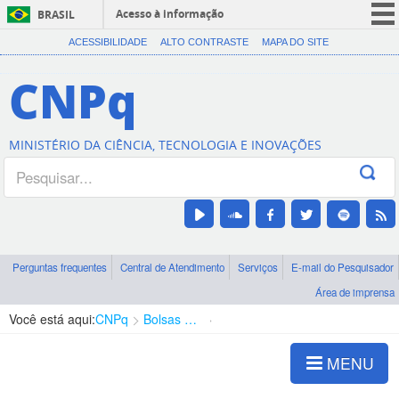
Acesso à informação
BRASIL
CORONAVÍRUS (COVID-19)
ACESSIBILIDADE
ALTO CONTRASTE
MAPA DO SITE
Participe
CNPq
Serviços
Legislação
MINISTÉRIO DA CIÊNCIA, TECNOLOGIA E INOVAÇÕES
Canais
Perguntas frequentes
Central de Atendimento
Serviços
E-mail do Pesquisador
Área de imprensa
Você está aqui:
CNPq
Bolsas e Auxílios Vigentes
Projetos de Pesquisa
MENU