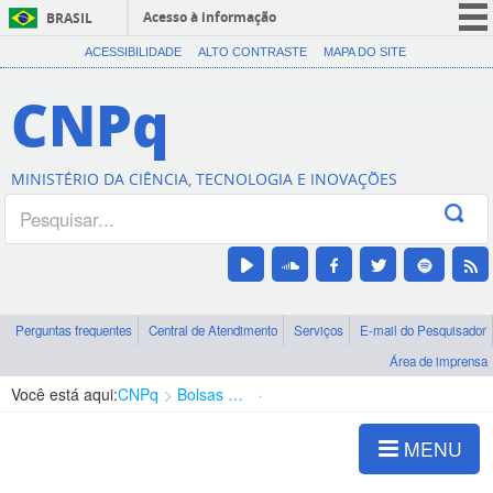
Acesso à informação
BRASIL
CORONAVÍRUS (COVID-19)
ACESSIBILIDADE
ALTO CONTRASTE
MAPA DO SITE
Participe
CNPq
Serviços
Legislação
MINISTÉRIO DA CIÊNCIA, TECNOLOGIA E INOVAÇÕES
Canais
Perguntas frequentes
Central de Atendimento
Serviços
E-mail do Pesquisador
Área de imprensa
Você está aqui:
CNPq
Bolsas e Auxílios Vigentes
Projetos de Pesquisa
MENU