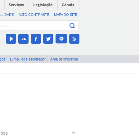
Serviços
Legislação
Canais
BILIDADE
ALTO CONTRASTE
MAPA DO SITE
iços
E-mail do Pesquisador
Área de imprensa