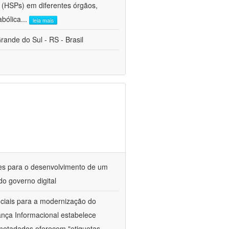
 (HSPs) em diferentes órgãos,
abólica
...
leia mais
ande do Sul - RS - Brasil
es para o desenvolvimento de um
o governo digital
ciais para a modernização do
ança Informacional estabelece
s metadados oferecem "etiquetas