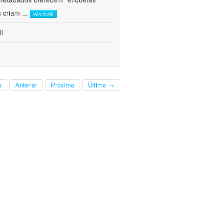
s criam
...
leia mais
l
o
Anterior
Próximo
Último →