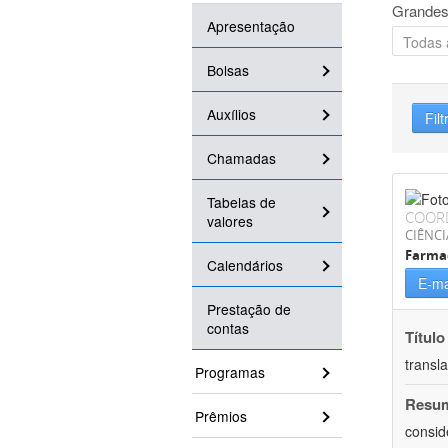
Grandes
Apresentação
Bolsas
Auxílios
Filt
Chamadas
Tabelas de
COOR
valores
CIÊNCI
Farma
Calendários
E-ma
Prestação de
contas
Título
transl
Programas
Resu
Prêmios
consid