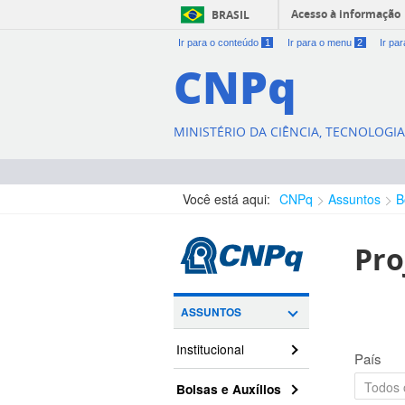
Acesso à informação
BRASIL
Ir para o conteúdo
1
Ir para o menu
2
Ir pa
CNPq
MINISTÉRIO DA CIÊNCIA, TECNOLOGI
Você está aqui:
CNPq
Assuntos
B
Pro
ASSUNTOS
Institucional
País
Bolsas e Auxílios