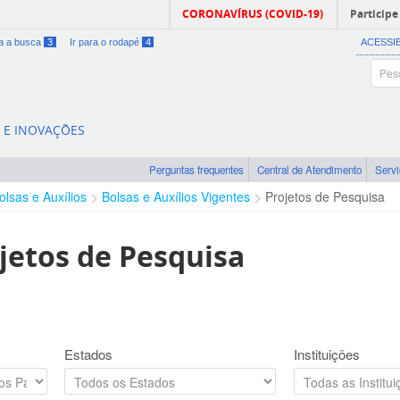
CORONAVÍRUS (COVID-19)
Participe
ra a busca
3
Ir para o rodapé
4
ACESSI
A E INOVAÇÕES
Perguntas frequentes
Central de Atendimento
Serv
olsas e Auxílios
Bolsas e Auxílios Vigentes
Projetos de Pesquisa
jetos de Pesquisa
Estados
Instituições