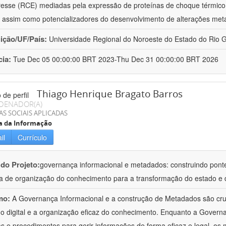
resse (RCE) mediadas pela expressão de proteínas de choque térmico
 assim como potencializadores do desenvolvimento de alterações met
uição/UF/País:
Universidade Regional do Noroeste do Estado do Rio Gr
cia:
Tue Dec 05 00:00:00 BRT 2023-Thu Dec 31 00:00:00 BRT 2026
Thiago Henrique Bragato Barros
DENADOR(A)
AS SOCIAIS APLICADAS
a da Informação
il
Currículo
 do Projeto:
governança informacional e metadados: construindo pont
a de organização do conhecimento para a transformação do estado e d
mo:
A Governança Informacional e a construção de Metadados são cru
o digital e a organização eficaz do conhecimento. Enquanto a Govern
cas e procedimentos para gerir informações de forma eficaz e legal, o