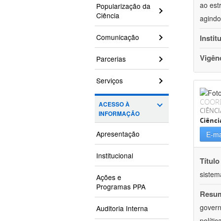
ao est
Popularização da
Ciência
agindo
Comunicação
Instit
Vigên
Parcerias
Serviços
COOR
ACESSO À
CIÊNCI
INFORMAÇÃO
Ciênci
Apresentação
E-ma
Institucional
Título
sistem
Ações e
Programas PPA
Resu
govern
Auditoria Interna
políti