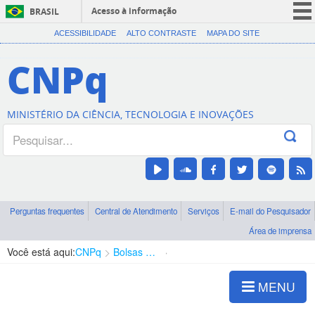
Acesso à informação
BRASIL
CORONAVÍRUS (COVID-19)
ACESSIBILIDADE
ALTO CONTRASTE
MAPA DO SITE
Participe
CNPq
Serviços
Legislação
MINISTÉRIO DA CIÊNCIA, TECNOLOGIA E INOVAÇÕES
Canais
Perguntas frequentes
Central de Atendimento
Serviços
E-mail do Pesquisador
Área de imprensa
Você está aqui:
CNPq
Bolsas e Auxílios Vigentes
Projetos de Pesquisa
MENU