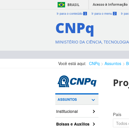
Acesso à informação
BRASIL
Ir para o conteúdo
1
Ir para o menu
2
Ir pa
CNPq
MINISTÉRIO DA CIÊNCIA, TECNOLOGI
Você está aqui:
CNPq
Assuntos
B
Pro
ASSUNTOS
Institucional
País
Bolsas e Auxílios