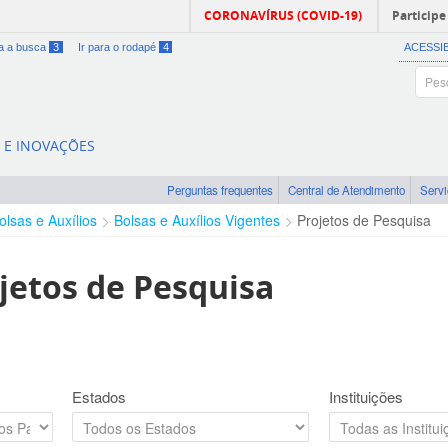
CORONAVÍRUS (COVID-19)
Participe
ra a busca
3
Ir para o rodapé
4
ACESSI
A E INOVAÇÕES
Perguntas frequentes
Central de Atendimento
Serv
olsas e Auxílios
Bolsas e Auxílios Vigentes
Projetos de Pesquisa
jetos de Pesquisa
Estados
Instituições