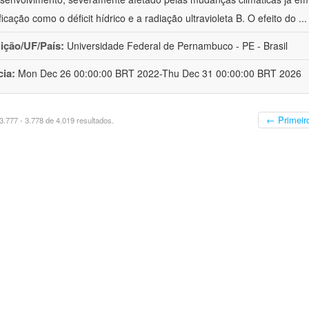
ficação como o déficit hídrico e a radiação ultravioleta B. O efeito do
..
uição/UF/País:
Universidade Federal de Pernambuco - PE - Brasil
cia:
Mon Dec 26 00:00:00 BRT 2022-Thu Dec 31 00:00:00 BRT 2026
← Primeir
.777 - 3.778 de 4.019 resultados.