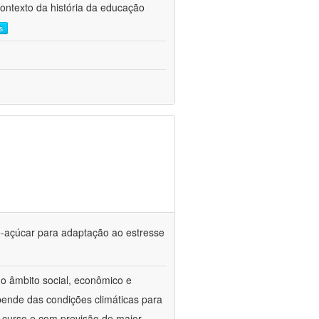
contexto da história da educação
s
-açúcar para adaptação ao estresse
o âmbito social, econômico e
pende das condições climáticas para
 curso e com previsão de maior