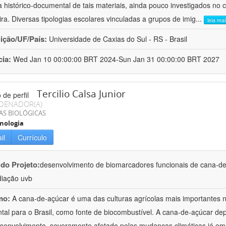
a histórico-documental de tais materiais, ainda pouco investigados no 
eira. Diversas tipologias escolares vinculadas a grupos de imig
...
leia mai
uição/UF/País:
Universidade de Caxias do Sul - RS - Brasil
cia:
Wed Jan 10 00:00:00 BRT 2024-Sun Jan 31 00:00:00 BRT 2027
Tercilio Calsa Junior
DENADOR(A)
AS BIOLÓGICAS
nologia
il
Currículo
 do Projeto:
desenvolvimento de biomarcadores funcionais de cana-de
diação uvb
mo:
A cana-de-açúcar é uma das culturas agrícolas mais importantes n
tal para o Brasil, como fonte de biocombustível. A cana-de-açúcar de
senvolvimento, severamente afetado pelas mudanças climáticas já em