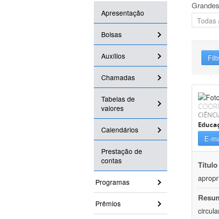
Grandes
Apresentação
Bolsas
Auxílios
Filt
Chamadas
Tabelas de
COOR
valores
CIÊNC
Educa
Calendários
E-ma
Prestação de
contas
Título
apropr
Programas
Resu
Prêmios
circul