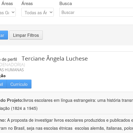
 Áreas
Áreas
Busca
rar
Limpar Filtros
Terciane Ângela Luchese
DENADOR(A)
IAS HUMANAS
ção
il
Currículo
 do Projeto:
livros escolares em língua estrangeira: uma história trans
iação (1824 a 1945)
mo:
A proposta de investigar livros escolares produzidos e publicados 
aram no Brasil, seja nas escolas étnicas  escolas alemãs, italianas, pol