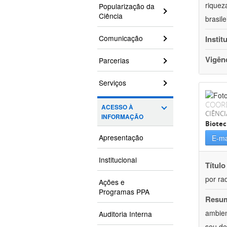
riquez
Popularização da
Ciência
brasil
Comunicação
Instit
Vigên
Parcerias
Serviços
COOR
ACESSO À
CIÊNCI
INFORMAÇÃO
Biotec
Apresentação
E-ma
Institucional
Título
por ra
Ações e
Programas PPA
Resu
ambien
Auditoria Interna
seu de