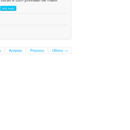
.
leia mais
o
Anterior
Próximo
Último →