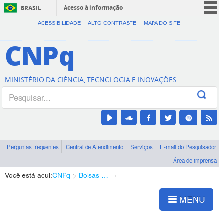
Acesso à informação
BRASIL
CORONAVÍRUS (COVID-19)
ACESSIBILIDADE
ALTO CONTRASTE
MAPA DO SITE
Participe
CNPq
Serviços
Legislação
MINISTÉRIO DA CIÊNCIA, TECNOLOGIA E INOVAÇÕES
Canais
Perguntas frequentes
Central de Atendimento
Serviços
E-mail do Pesquisador
Área de imprensa
Você está aqui:
CNPq
Bolsas e Auxílios Vigentes
Projetos de Pesquisa
MENU