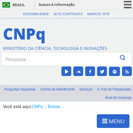
Acesso à informação
BRASIL
CORONAVÍRUS (COVID-19)
ACESSIBILIDADE
ALTO CONTRASTE
MAPA DO SITE
Participe
CNPq
Serviços
Legislação
MINISTÉRIO DA CIÊNCIA, TECNOLOGIA E INOVAÇÕES
Canais
Perguntas frequentes
Central de Atendimento
Serviços
E-mail do Pesquisador
Área de imprensa
Você está aqui:
CNPq
Bolsas e Auxílios Vigentes
Projetos de Pesquisa
MENU