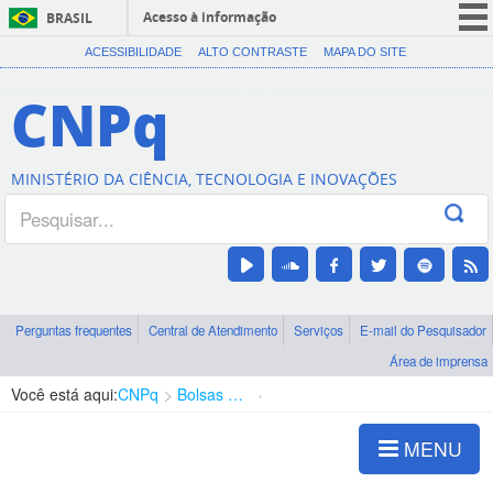
Acesso à informação
BRASIL
CORONAVÍRUS (COVID-19)
ACESSIBILIDADE
ALTO CONTRASTE
MAPA DO SITE
Participe
CNPq
Serviços
Legislação
MINISTÉRIO DA CIÊNCIA, TECNOLOGIA E INOVAÇÕES
Canais
Perguntas frequentes
Central de Atendimento
Serviços
E-mail do Pesquisador
Área de imprensa
Você está aqui:
CNPq
Bolsas e Auxílios Vigentes
Projetos de Pesquisa
MENU