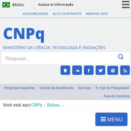
Acesso à informação
BRASIL
CORONAVÍRUS (COVID-19)
ACESSIBILIDADE
ALTO CONTRASTE
MAPA DO SITE
Participe
CNPq
Serviços
Legislação
MINISTÉRIO DA CIÊNCIA, TECNOLOGIA E INOVAÇÕES
Canais
Perguntas frequentes
Central de Atendimento
Serviços
E-mail do Pesquisador
Área de imprensa
Você está aqui:
CNPq
Bolsas e Auxílios Vigentes
Projetos de Pesquisa
MENU