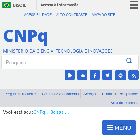
Acesso à informação
BRASIL
CORONAVÍRUS (COVID-19)
ACESSIBILIDADE
ALTO CONTRASTE
MAPA DO SITE
Participe
CNPq
Serviços
Legislação
MINISTÉRIO DA CIÊNCIA, TECNOLOGIA E INOVAÇÕES
Canais
Perguntas frequentes
Central de Atendimento
Serviços
E-mail do Pesquisador
Área de imprensa
Você está aqui:
CNPq
Bolsas e Auxílios Vigentes
Projetos de Pesquisa
MENU