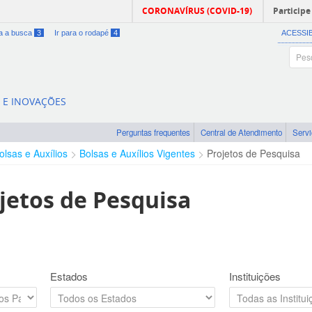
CORONAVÍRUS (COVID-19)
Participe
ra a busca
3
Ir para o rodapé
4
ACESSI
A E INOVAÇÕES
Perguntas frequentes
Central de Atendimento
Serv
olsas e Auxílios
Bolsas e Auxílios Vigentes
Projetos de Pesquisa
jetos de Pesquisa
Estados
Instituições