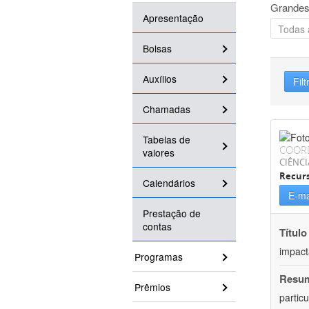
Grandes
Apresentação
Bolsas
Auxílios
Filt
Chamadas
Tabelas de
COOR
valores
CIÊNCI
Recurs
Calendários
E-ma
Prestação de
contas
Título
impact
Programas
Resu
Prêmios
partic