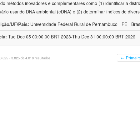
ando métodos inovadores e complementares como (1) identificar a distri
uário usando DNA ambiental (eDNA) e (2) determinar índices de divers
uição/UF/País:
Universidade Federal Rural de Pernambuco - PE - Bras
cia:
Tue Dec 05 00:00:00 BRT 2023-Thu Dec 31 00:00:00 BRT 2026
← Primeir
.825 - 3.825 de 4.018 resultados.