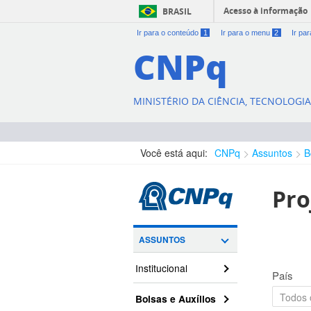
Acesso à informação
BRASIL
Ir para o conteúdo
1
Ir para o menu
2
Ir pa
CNPq
MINISTÉRIO DA CIÊNCIA, TECNOLOGI
Você está aqui:
CNPq
Assuntos
B
Pro
ASSUNTOS
Institucional
País
Bolsas e Auxílios