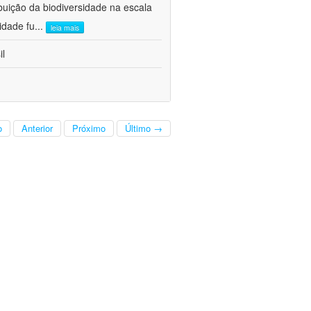
buição da biodiversidade na escala
idade fu
...
leia mais
il
o
Anterior
Próximo
Último →