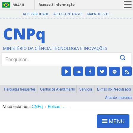
Acesso à informação
BRASIL
CORONAVÍRUS (COVID-19)
ACESSIBILIDADE
ALTO CONTRASTE
MAPA DO SITE
Participe
CNPq
Serviços
Legislação
MINISTÉRIO DA CIÊNCIA, TECNOLOGIA E INOVAÇÕES
Canais
Perguntas frequentes
Central de Atendimento
Serviços
E-mail do Pesquisador
Área de imprensa
Você está aqui:
CNPq
Bolsas e Auxílios Vigentes
Projetos de Pesquisa
MENU