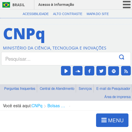
Acesso à informação
BRASIL
CORONAVÍRUS (COVID-19)
ACESSIBILIDADE
ALTO CONTRASTE
MAPA DO SITE
Participe
CNPq
Serviços
Legislação
MINISTÉRIO DA CIÊNCIA, TECNOLOGIA E INOVAÇÕES
Canais
Perguntas frequentes
Central de Atendimento
Serviços
E-mail do Pesquisador
Área de imprensa
Você está aqui:
CNPq
Bolsas e Auxílios Vigentes
Projetos de Pesquisa
MENU