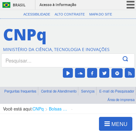
Acesso à informação
BRASIL
CORONAVÍRUS (COVID-19)
ACESSIBILIDADE
ALTO CONTRASTE
MAPA DO SITE
Participe
CNPq
Serviços
Legislação
MINISTÉRIO DA CIÊNCIA, TECNOLOGIA E INOVAÇÕES
Canais
Perguntas frequentes
Central de Atendimento
Serviços
E-mail do Pesquisador
Área de imprensa
Você está aqui:
CNPq
Bolsas e Auxílios Vigentes
Projetos de Pesquisa
MENU