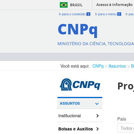
Acesso à informação
BRASIL
Ir para o conteúdo
1
Ir para o menu
2
Ir pa
CNPq
MINISTÉRIO DA CIÊNCIA, TECNOLOGI
Você está aqui:
CNPq
Assuntos
B
Pro
ASSUNTOS
Institucional
País
Bolsas e Auxílios