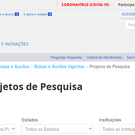
CORONAVÍRUS (COVID-19)
Participe
ra a busca
3
Ir para o rodapé
4
ACESSI
A E INOVAÇÕES
Perguntas frequentes
Central de Atendimento
Serv
olsas e Auxílios
Bolsas e Auxílios Vigentes
Projetos de Pesquisa
jetos de Pesquisa
Estados
Instituições