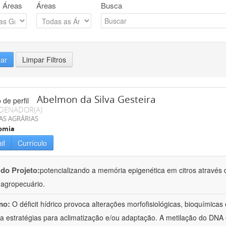
 Áreas
Áreas
Busca
rar
Limpar Filtros
Abelmon da Silva Gesteira
DENADOR(A)
AS AGRÁRIAS
omia
il
Currículo
 do Projeto:
potencializando a memória epigenética em citros através d
o agropecuário.
mo:
O déficit hídrico provoca alterações morfofisiológicas, bioquímica
 a estratégias para aclimatização e/ou adaptação. A metilação do DNA 