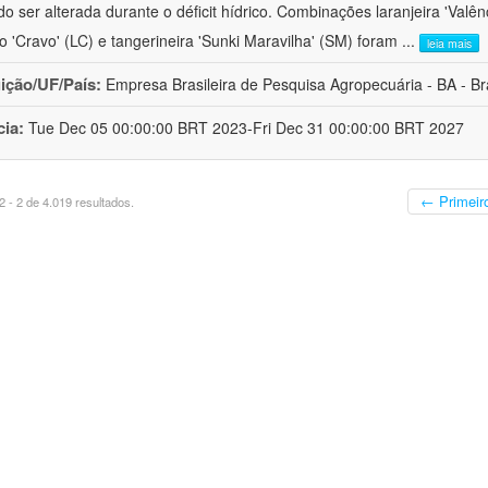
o ser alterada durante o déficit hídrico. Combinações laranjeira 'Valên
ro 'Cravo' (LC) e tangerineira 'Sunki Maravilha' (SM) foram
...
leia mais
uição/UF/País:
Empresa Brasileira de Pesquisa Agropecuária - BA - Bra
cia:
Tue Dec 05 00:00:00 BRT 2023-Fri Dec 31 00:00:00 BRT 2027
← Primeir
 - 2 de 4.019 resultados.