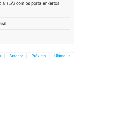
cia' (LA) com os porta-enxertos
sil
o
Anterior
Próximo
Último →