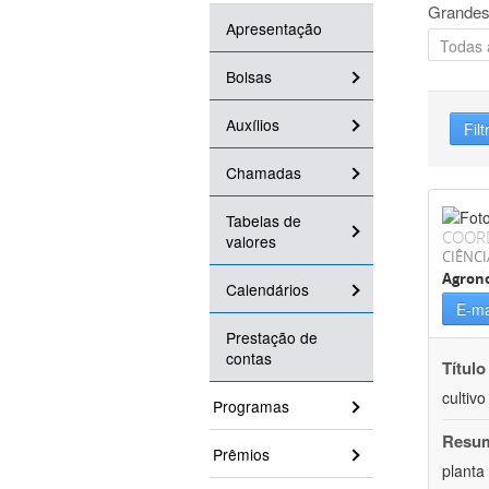
Grandes
Apresentação
Bolsas
Auxílios
Filt
Chamadas
Tabelas de
COOR
valores
CIÊNCI
Agron
Calendários
E-ma
Prestação de
contas
Título
cultiv
Programas
Resu
Prêmios
planta