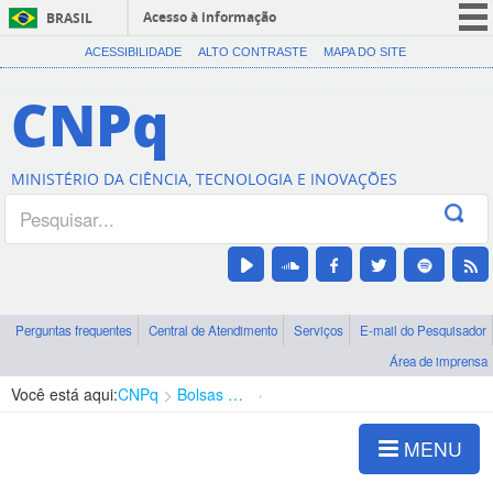
Acesso à informação
BRASIL
CORONAVÍRUS (COVID-19)
ACESSIBILIDADE
ALTO CONTRASTE
MAPA DO SITE
Participe
CNPq
Serviços
Legislação
MINISTÉRIO DA CIÊNCIA, TECNOLOGIA E INOVAÇÕES
Canais
Perguntas frequentes
Central de Atendimento
Serviços
E-mail do Pesquisador
Área de imprensa
Você está aqui:
CNPq
Bolsas e Auxílios Vigentes
Projetos de Pesquisa
MENU