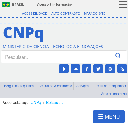
Acesso à informação
BRASIL
CORONAVÍRUS (COVID-19)
ACESSIBILIDADE
ALTO CONTRASTE
MAPA DO SITE
Participe
CNPq
Serviços
Legislação
MINISTÉRIO DA CIÊNCIA, TECNOLOGIA E INOVAÇÕES
Canais
Perguntas frequentes
Central de Atendimento
Serviços
E-mail do Pesquisador
Área de imprensa
Você está aqui:
CNPq
Bolsas e Auxílios Vigentes
Projetos de Pesquisa
MENU