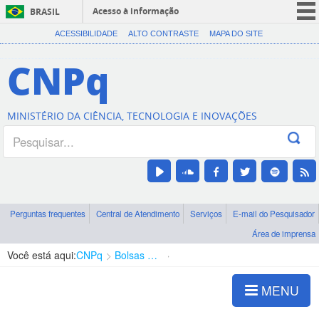
Acesso à informação
BRASIL
CORONAVÍRUS (COVID-19)
ACESSIBILIDADE
ALTO CONTRASTE
MAPA DO SITE
Participe
CNPq
Serviços
Legislação
MINISTÉRIO DA CIÊNCIA, TECNOLOGIA E INOVAÇÕES
Canais
Perguntas frequentes
Central de Atendimento
Serviços
E-mail do Pesquisador
Área de imprensa
Você está aqui:
CNPq
Bolsas e Auxílios Vigentes
Projetos de Pesquisa
MENU