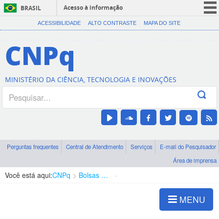
Acesso à informação
BRASIL
CORONAVÍRUS (COVID-19)
ACESSIBILIDADE
ALTO CONTRASTE
MAPA DO SITE
Participe
CNPq
Serviços
Legislação
MINISTÉRIO DA CIÊNCIA, TECNOLOGIA E INOVAÇÕES
Canais
Perguntas frequentes
Central de Atendimento
Serviços
E-mail do Pesquisador
Área de imprensa
Você está aqui:
CNPq
Bolsas e Auxílios Vigentes
Projetos de Pesquisa
MENU