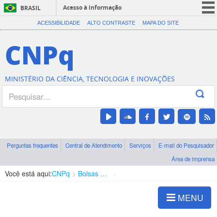
Acesso à informação
BRASIL
CORONAVÍRUS (COVID-19)
ACESSIBILIDADE
ALTO CONTRASTE
MAPA DO SITE
Participe
CNPq
Serviços
Legislação
MINISTÉRIO DA CIÊNCIA, TECNOLOGIA E INOVAÇÕES
Canais
Perguntas frequentes
Central de Atendimento
Serviços
E-mail do Pesquisador
Área de imprensa
Você está aqui:
CNPq
Bolsas e Auxílios Vigentes
Projetos de Pesquisa
MENU