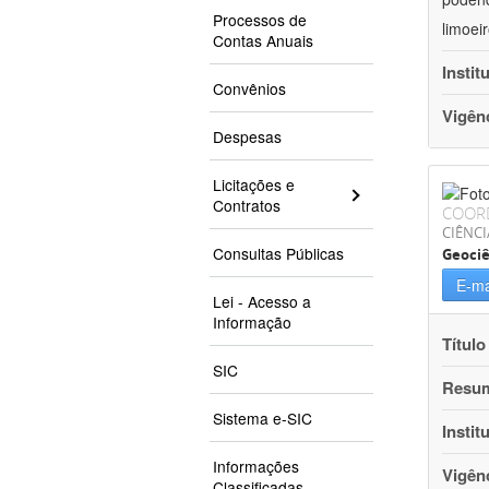
Processos de
limoei
Contas Anuais
Instit
Convênios
Vigên
Despesas
Licitações e
Contratos
COOR
CIÊNCI
Consultas Públicas
Geociê
E-ma
Lei - Acesso a
Informação
Título
SIC
Resu
Sistema e-SIC
Instit
Informações
Vigên
Classificadas