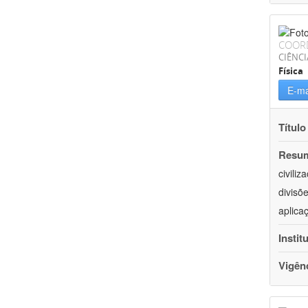
COOR
CIÊNCI
Física
E-ma
Título
Resu
civili
divisõ
aplica
Instit
Vigên