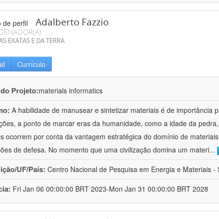
Adalberto Fazzio
DENADOR(A)
AS EXATAS E DA TERRA
il
Currículo
 do Projeto:
materials informatics
mo:
A habilidade de manusear e sintetizar materiais é de importância 
zações, a ponto de marcar eras da humanidade, como a idade da pedra, 
es ocorrem por conta da vantagem estratégica do domínio de materiais,
ções de defesa. No momento que uma civilização domina um materi
...
uição/UF/País:
Centro Nacional de Pesquisa em Energia e Materiais - S
cia:
Fri Jan 06 00:00:00 BRT 2023-Mon Jan 31 00:00:00 BRT 2028