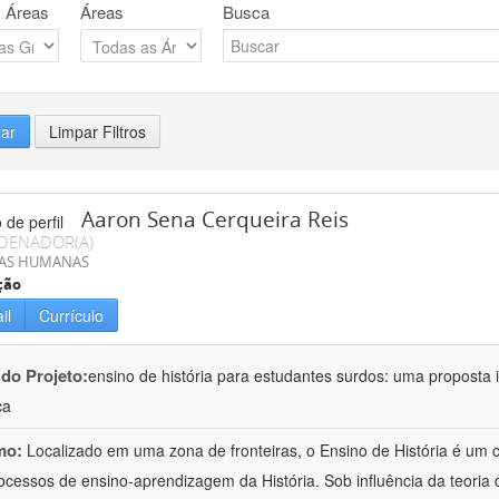
 Áreas
Áreas
Busca
rar
Limpar Filtros
Aaron Sena Cerqueira Reis
DENADOR(A)
IAS HUMANAS
ção
il
Currículo
 do Projeto:
ensino de história para estudantes surdos: uma proposta i
ca
mo:
Localizado em uma zona de fronteiras, o Ensino de História é um
ocessos de ensino-aprendizagem da História. Sob influência da teoria d