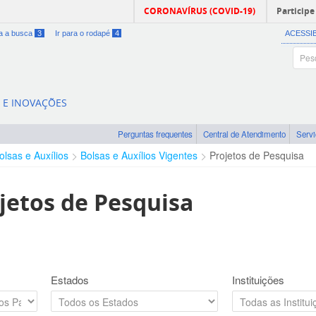
CORONAVÍRUS (COVID-19)
Participe
ra a busca
3
Ir para o rodapé
4
ACESSI
A E INOVAÇÕES
Perguntas frequentes
Central de Atendimento
Serv
olsas e Auxílios
Bolsas e Auxílios Vigentes
Projetos de Pesquisa
jetos de Pesquisa
Estados
Instituições