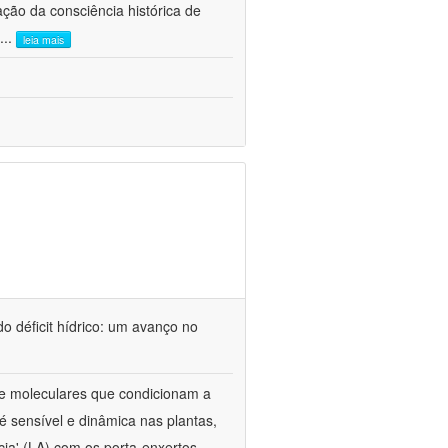
ão da consciência histórica de
...
leia mais
o déficit hídrico: um avanço no
s e moleculares que condicionam a
é sensível e dinâmica nas plantas,
cia' (LA) com os porta-enxertos