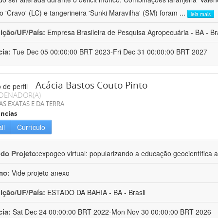
ro 'Cravo' (LC) e tangerineira 'Sunki Maravilha' (SM) foram
...
leia mais
uição/UF/País:
Empresa Brasileira de Pesquisa Agropecuária - BA - Bra
cia:
Tue Dec 05 00:00:00 BRT 2023-Fri Dec 31 00:00:00 BRT 2027
Acácia Bastos Couto Pinto
DENADOR(A)
AS EXATAS E DA TERRA
ncias
il
Currículo
 do Projeto:
expogeo virtual: popularizando a educação geocientífica a
mo:
Vide projeto anexo
uição/UF/País:
ESTADO DA BAHIA - BA - Brasil
cia:
Sat Dec 24 00:00:00 BRT 2022-Mon Nov 30 00:00:00 BRT 2026