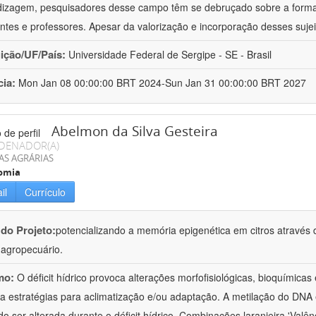
izagem, pesquisadores desse campo têm se debruçado sobre a formaç
ntes e professores. Apesar da valorização e incorporação desses sujei
uição/UF/País:
Universidade Federal de Sergipe - SE - Brasil
cia:
Mon Jan 08 00:00:00 BRT 2024-Sun Jan 31 00:00:00 BRT 2027
Abelmon da Silva Gesteira
DENADOR(A)
AS AGRÁRIAS
omia
il
Currículo
 do Projeto:
potencializando a memória epigenética em citros através d
o agropecuário.
mo:
O déficit hídrico provoca alterações morfofisiológicas, bioquímica
 a estratégias para aclimatização e/ou adaptação. A metilação do DNA 
o ser alterada durante o déficit hídrico. Combinações laranjeira 'Valên