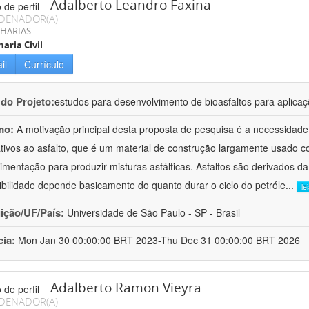
Adalberto Leandro Faxina
DENADOR(A)
HARIAS
aria Civil
il
Currículo
 do Projeto:
estudos para desenvolvimento de bioasfaltos para aplic
mo:
A motivação principal desta proposta de pesquisa é a necessidade
ativos ao asfalto, que é um material de construção largamente usado 
imentação para produzir misturas asfálticas. Asfaltos são derivados da
ibilidade depende basicamente do quanto durar o ciclo do petróle
...
le
uição/UF/País:
Universidade de São Paulo - SP - Brasil
cia:
Mon Jan 30 00:00:00 BRT 2023-Thu Dec 31 00:00:00 BRT 2026
Adalberto Ramon Vieyra
DENADOR(A)