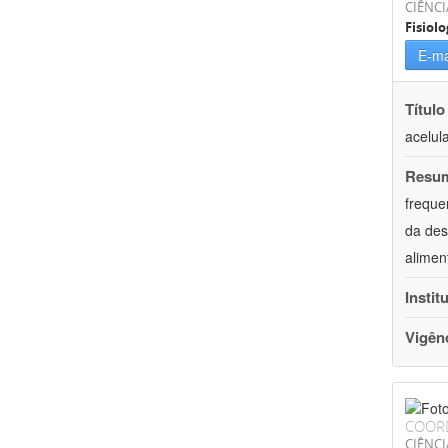
CIÊNCI
Fisiolo
E-ma
Título
acelul
Resu
freque
da des
alimen
Instit
Vigên
COOR
CIÊNCI