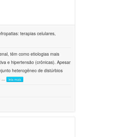
ropatias: terapias celulares,
enal, têm como etiologias mais
iva e hipertensão (crônicas). Apesar
junto heterogêneo de distúrbios
e
...
leia mais