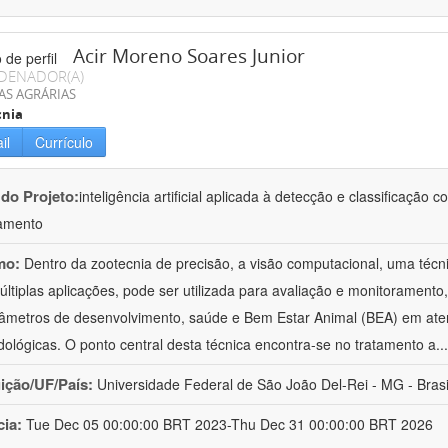
Acir Moreno Soares Junior
DENADOR(A)
AS AGRÁRIAS
cnia
il
Currículo
 do Projeto:
inteligência artificial aplicada à detecção e classificaçã
amento
mo:
Dentro da zootecnia de precisão, a visão computacional, uma técni
ltiplas aplicações, pode ser utilizada para avaliação e monitoramento, 
âmetros de desenvolvimento, saúde e Bem Estar Animal (BEA) em ate
ológicas. O ponto central desta técnica encontra-se no tratamento a
..
uição/UF/País:
Universidade Federal de São João Del-Rei - MG - Brasi
cia:
Tue Dec 05 00:00:00 BRT 2023-Thu Dec 31 00:00:00 BRT 2026