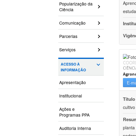
Aprend
Popularização da
Ciência
estuda
Comunicação
Instit
Vigên
Parcerias
Serviços
COOR
ACESSO À
CIÊNCI
INFORMAÇÃO
Agron
Apresentação
E-ma
Institucional
Título
cultiv
Ações e
Programas PPA
Resu
planta
Auditoria Interna
podend