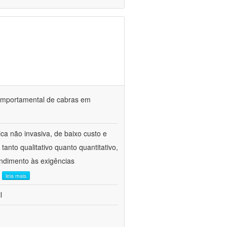
o comportamental de cabras em
ca não invasiva, de baixo custo e
tanto qualitativo quanto quantitativo,
ndimento às exigências
.
leia mais
l