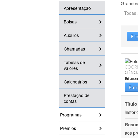
Grandes
Apresentação
Bolsas
Auxílios
Filt
Chamadas
Tabelas de
COOR
valores
CIÊNC
Educa
Calendários
E-ma
Prestação de
contas
Título
históri
Programas
Resu
Prêmios
aos pr