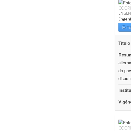
COOR
ENGEN
Engenh
E-ma
Título
Resu
altern
da pav
dispon
Instit
Vigên
COOR