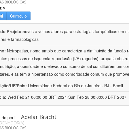
AS BIOLÓGICAS
gia
il
Currículo
 do Projeto:
novos e velhos atores para estratégias terapêuticas em nef
ares e farmacológicas
mo:
Nefropatias, nome amplo que caracteriza a diminuição da função r
ntes processos de isquemia-reperfusão (I/R) (agudos), uropatia obstrut
nutrição, a obesidade e o elevado consumo de sal constituírem um con
tares, elas têm a hipertensão como comorbidade comum que promov
uição/UF/País:
Universidade Federal do Rio de Janeiro - RJ - Brasil
cia:
Wed Feb 21 00:00:00 BRT 2024-Sun Feb 28 00:00:00 BRT 2027
Adelar Bracht
DENADOR(A)
AS BIOLÓGICAS