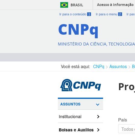
Acesso à informação
BRASIL
Ir para o conteúdo
1
Ir para o menu
2
Ir pa
CNPq
MINISTÉRIO DA CIÊNCIA, TECNOLOGI
Você está aqui:
CNPq
Assuntos
B
Pro
ASSUNTOS
Institucional
País
Bolsas e Auxílios