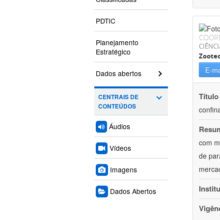
PDTIC
COOR
Planejamento
CIÊNCI
Estratégico
Zoote
E-ma
Dados abertos
Título
CENTRAIS DE
CONTEÚDOS
confin
Áudios
Resu
com mú
Vídeos
de par
mercad
Imagens
Instit
Dados Abertos
Vigên