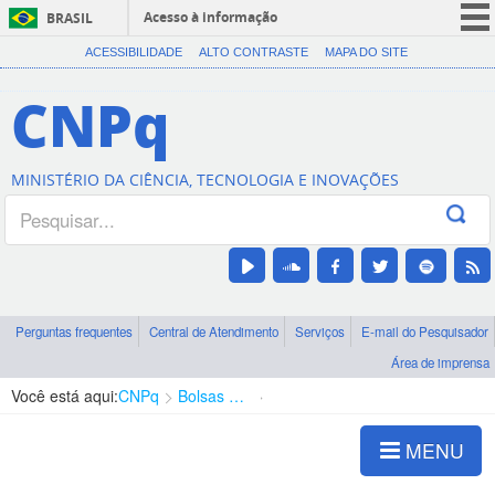
Acesso à informação
BRASIL
CORONAVÍRUS (COVID-19)
ACESSIBILIDADE
ALTO CONTRASTE
MAPA DO SITE
Participe
CNPq
Serviços
Legislação
MINISTÉRIO DA CIÊNCIA, TECNOLOGIA E INOVAÇÕES
Canais
Perguntas frequentes
Central de Atendimento
Serviços
E-mail do Pesquisador
Área de imprensa
Você está aqui:
CNPq
Bolsas e Auxílios Vigentes
Projetos de Pesquisa
MENU