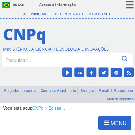
Acesso à informação
BRASIL
CORONAVÍRUS (COVID-19)
ACESSIBILIDADE
ALTO CONTRASTE
MAPA DO SITE
Participe
CNPq
Serviços
Legislação
MINISTÉRIO DA CIÊNCIA, TECNOLOGIA E INOVAÇÕES
Canais
Perguntas frequentes
Central de Atendimento
Serviços
E-mail do Pesquisador
Área de imprensa
Você está aqui:
CNPq
Bolsas e Auxílios Vigentes
Projetos de Pesquisa
MENU