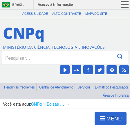
Acesso à informação
BRASIL
CORONAVÍRUS (COVID-19)
ACESSIBILIDADE
ALTO CONTRASTE
MAPA DO SITE
Participe
CNPq
Serviços
Legislação
MINISTÉRIO DA CIÊNCIA, TECNOLOGIA E INOVAÇÕES
Canais
Perguntas frequentes
Central de Atendimento
Serviços
E-mail do Pesquisador
Área de imprensa
Você está aqui:
CNPq
Bolsas e Auxílios Vigentes
Projetos de Pesquisa
MENU