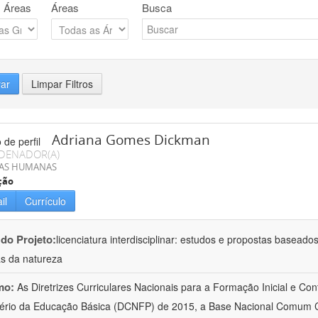
 Áreas
Áreas
Busca
rar
Limpar Filtros
Adriana Gomes Dickman
DENADOR(A)
IAS HUMANAS
ção
il
Currículo
 do Projeto:
licenciatura interdisciplinar: estudos e propostas baseado
as da natureza
mo:
As Diretrizes Curriculares Nacionais para a Formação Inicial e Con
ério da Educação Básica (DCNFP) de 2015, a Base Nacional Comum C