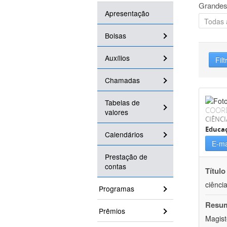
Grandes
Apresentação
Bolsas
Auxílios
Filt
Chamadas
Tabelas de
COOR
valores
CIÊNC
Educa
Calendários
E-ma
Prestação de
contas
Título
ciênci
Programas
Resu
Prêmios
Magist