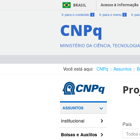
Acesso à informação
BRASIL
Ir para o conteúdo
1
Ir para o menu
2
Ir pa
CNPq
MINISTÉRIO DA CIÊNCIA, TECNOLOGI
Você está aqui:
CNPq
Assuntos
B
Pro
ASSUNTOS
Institucional
País
Bolsas e Auxílios