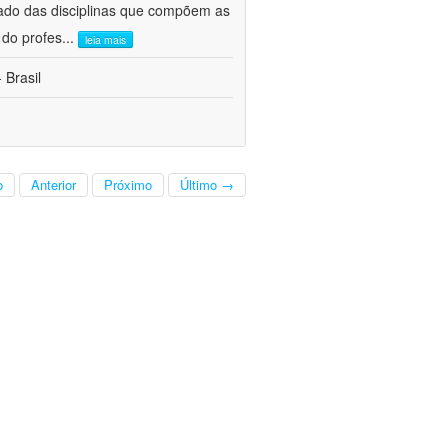
ado das disciplinas que compõem as
 do profes
...
leia mais
 Brasil
o
Anterior
Próximo
Último →