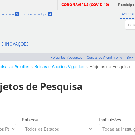
CORONAVÍRUS (COVID-19)
Participe
ra a busca
3
Ir para o rodapé
4
ACESSI
A E INOVAÇÕES
Perguntas frequentes
Central de Atendimento
Serv
olsas e Auxílios
Bolsas e Auxílios Vigentes
Projetos de Pesquisa
jetos de Pesquisa
Estados
Instituições