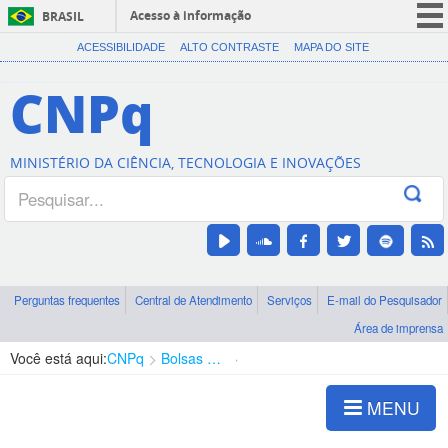
Acesso à informação
BRASIL
CORONAVÍRUS (COVID-19)
ACESSIBILIDADE
ALTO CONTRASTE
MAPA DO SITE
Participe
CNPq
Serviços
Legislação
MINISTÉRIO DA CIÊNCIA, TECNOLOGIA E INOVAÇÕES
Canais
Perguntas frequentes
Central de Atendimento
Serviços
E-mail do Pesquisador
Área de imprensa
Você está aqui:
CNPq
Bolsas e Auxílios Vigentes
Projetos de Pesquisa
MENU