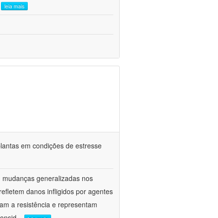
.
leia mais
e plantas em condições de estresse
am mudanças generalizadas nos
fletem danos infligidos por agentes
vam a resistência e representam
onsid
...