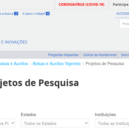
CORONAVÍRUS (COVID-19)
Participe
ra a busca
3
Ir para o rodapé
4
ACESSI
A E INOVAÇÕES
Perguntas frequentes
Central de Atendimento
Serv
olsas e Auxílios
Bolsas e Auxílios Vigentes
Projetos de Pesquisa
jetos de Pesquisa
Estados
Instituições