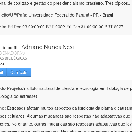
ional de coalizão e gestão do presidencialismo brasileiro. Três tópicos
..
uição/UF/País:
Universidade Federal do Paraná - PR - Brasil
cia:
Fri Dec 23 00:00:00 BRT 2022-Fri Dec 31 00:00:00 BRT 2027
Adriano Nunes Nesi
DENADOR(A)
AS BIOLÓGICAS
ica
il
Currículo
 do Projeto:
instituto nacional de ciência e tecnologia em fisiologia d
isiologia do estresse)
mo:
Estresses afetam muitos aspectos da fisiologia da planta e caus
sos celulares. Algumas mudanças são respostas não adaptativas que re
sores. No entanto, outras mudanças são respostas adaptativas que le
potenciais para o melhoramento. Não obstante, permanecem lacunas c