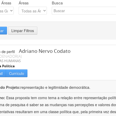
 Áreas
Áreas
Busca
rar
Limpar Filtros
Adriano Nervo Codato
DENADOR(A)
IAS HUMANAS
a Política
il
Currículo
 do Projeto:
representação e legitimidade democrática.
mo:
Essa proposta tem como tema a relação entre representação políti
ma de pesquisa é saber se as mudanças nas percepções e valores dos e
entativas resultaram em uma classe política que, pela primeira vez d