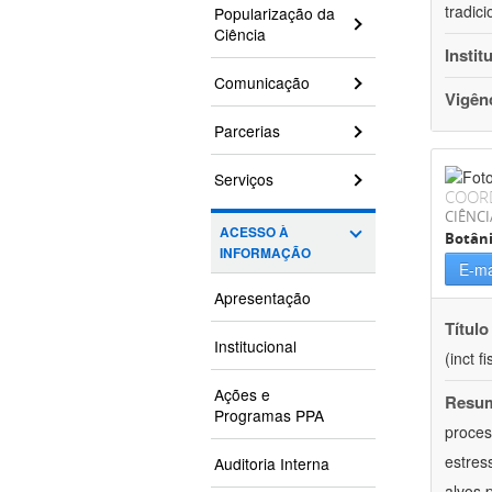
tradic
Popularização da
Ciência
Instit
Comunicação
Vigên
Parcerias
Serviços
COOR
CIÊNCI
ACESSO À
Botân
INFORMAÇÃO
E-ma
Apresentação
Título
Institucional
(inct f
Ações e
Resu
Programas PPA
proces
estres
Auditoria Interna
alvos 