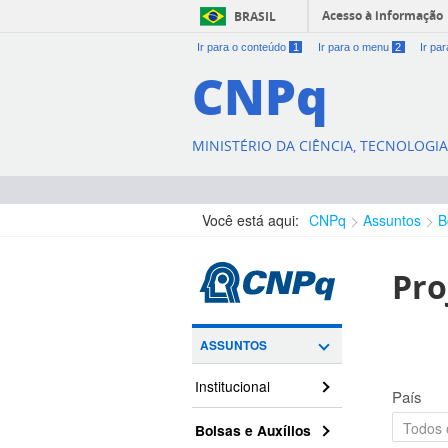
Acesso à informação
BRASIL
Ir para o conteúdo
1
Ir para o menu
2
Ir pa
CNPq
MINISTÉRIO DA CIÊNCIA, TECNOLOGI
Você está aqui:
CNPq
Assuntos
B
Pro
ASSUNTOS
Institucional
País
Bolsas e Auxílios