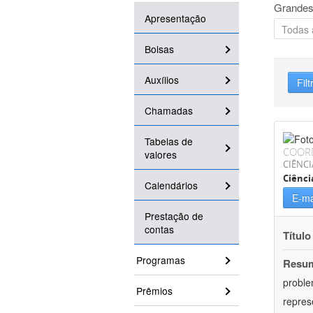
Grandes
Apresentação
Bolsas
Auxílios
Filt
Chamadas
Tabelas de
COOR
valores
CIÊNC
Ciênci
Calendários
E-ma
Prestação de
contas
Título
Programas
Resu
proble
Prêmios
repres